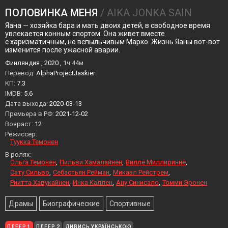
ПОЛОВИНКА МЕНЯ
/ AIKA JONKA SAIN
Яана — хозяйка бара и мать двоих детей, в свободное время
увлекается конным спортом. Она живет вместе
с харизматичным, но вспыльчивым Марко. Жизнь Яаны вот-вот
изменится после ужасной аварии.
Финляндия , 2020 ,
1ч 44м
Перевод:
AlphaProjectJaskier
KП:
7.3
IMDB:
5.6
Дата выхода:
2020-03-13
Премьера в РФ:
2021-12-02
Возраст:
12
Режиссер:
Туукка Темонен
В ролях:
Ольга Темонен
Пильви Хамалайнен
Вилле Миллиринне
Сату Сильво
Себастьян Рейман
Микаэл Рейстрем
Риитта Хавукайнен
Инка Каллен
Ану Синисало
Томми Эронен
Драмы
Биографические
Спортивные
ПЛЕЕР 1
ПЛЕЕР 2
ДИВИСЬ УКРАЇНСЬКОЮ