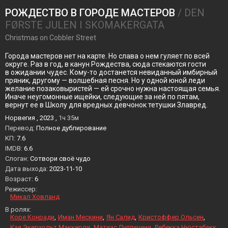
РОЖДЕСТВО В ГОРОДЕ МАСТЕРОВ
/ DEN
FØRSTE JULEN I SKOMAKERGATA
Christmas on Cobbler Street
Города мастеров нет на карте. Но слава о нем гуляет по всей
округе. Раз в год, в канун Рождества, сюда стекаются гости
в ожидании чудес. Кому-то достанется невиданный имбирный
пряник, другому — волшебная песня. Но у одной юной леди
желание позаковыристей — ей срочно нужна настоящая семья.
Иначе неугомонные ищейки, следующие за ней по пятам,
вернут ее в Школу для вредных девчонок тетушки Злавред.
Норвегия , 2023 ,
1ч 35м
Перевод:
Полное дублирование
KП:
7.6
IMDB:
6.6
Слоган:
Сотвори своё чудо
Дата выхода:
2023-11-10
Возраст:
6
Режиссер:
Микал Ховланд
В ролях:
Коре Конради
Иман Мескини
Ян Салид
Кристоффер Ольсен
Кая Экерхольт Маккерли
Матиас Луппичини
Ребекка Нюстабакк