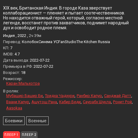
XIX век, Британская Индия. В городе Каза зверствует
коллаборационист — пленяет и пытает соотечественников.
Но находится отважный герой, который, согласно местной
легенде, восстанет против захватчиков, поднимет народный
дух и освободит родное племя.
Индия , 2022 ,
2ч 39м
Перевод:
КолобокСинема УСFanStudioThe Kitchen Russia
KП:
7
IMDB:
4.7
Дата выхода:
2022-07-22
Премьера в РФ:
2022-07-22
Возраст:
18
Режиссер:
Каран Мальхотра
В ролях:
Мубашир Башир Би
Тридха Чадхури
Ранбир Капур
Санджай Датт
Ваани Капур
Ашутош Рана
Кабир Беди
Саурабх Шукла
Ронит Рой
Aasokaa
Боевики
Военные
ПЛЕЕР 1
ПЛЕЕР 2