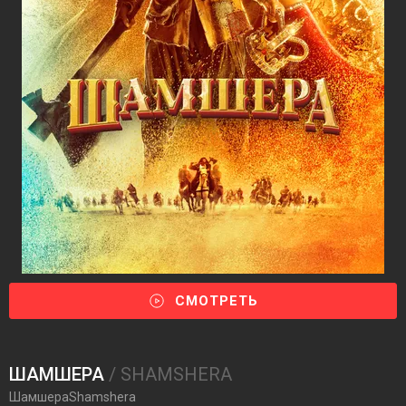
СМОТРЕТЬ
ШАМШЕРА
/ SHAMSHERA
ШамшераShamshera