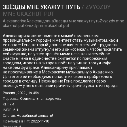
ЗВЁЗДЫ МНЕ УКАЖУТ ПУТЬ
/ ZVYOZDY
MNE UKAZHUT PUT
AleksandrinaАлександринаЗвезды мне укажут путьZvyozdy mne
ukazhut putZvezdy mne ukazhut put
Александрина живёт вместе с мамой в маленьком
провинциальном городке и мечтает стать музыкантом, как и
ее папа — Гена, который давно не живет с семьёй: трудности
семейной жизни отпугнули его и он «сбежал», чтобы посвятить
себя музыке, но успех прошёл мимо него, как и семейное
счастье. Гена в одиночестве скитается по прибрежным
городкам, играет на гитаре и поёт на улицах, торгуя кофе
на своём фудтраке. Александрину приглашают
на прослушивание в Московскую музыкальную Академию.
Для этого ей необходимо попасть из своего прибрежного
городка в столицу. Неожиданно Гена предлагает свою
помощь — у него есть свои причины срочно уехать из города…
Россия , 2022 ,
1ч 45м
Перевод:
Оригинальная дорожка
KП:
7.4
IMDB:
6.1
Слоган:
Не забывай дышать!
Премьера в РФ:
2022-11-10
Возраст:
6