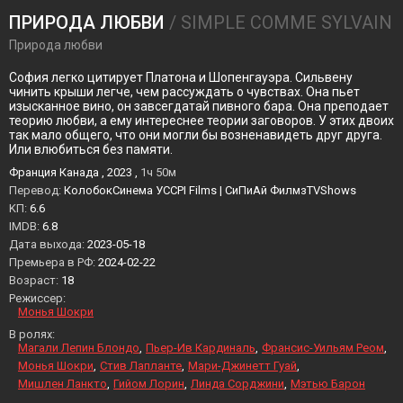
ПРИРОДА ЛЮБВИ
/ SIMPLE COMME SYLVAIN
Природа любви
София легко цитирует Платона и Шопенгауэра. Сильвену
чинить крыши легче, чем рассуждать о чувствах. Она пьет
изысканное вино, он завсегдатай пивного бара. Она преподает
теорию любви, а ему интереснее теории заговоров. У этих двоих
так мало общего, что они могли бы возненавидеть друг друга.
Или влюбиться без памяти.
Франция Канада , 2023 ,
1ч 50м
Перевод:
КолобокСинема УСCPI Films | СиПиАй ФилмзTVShows
KП:
6.6
IMDB:
6.8
Дата выхода:
2023-05-18
Премьера в РФ:
2024-02-22
Возраст:
18
Режиссер:
Монья Шокри
В ролях:
Магали Лепин Блондо
Пьер-Ив Кардиналь
Франсис-Уильям Реом
Монья Шокри
Стив Лапланте
Мари-Джинетт Гуай
Мишлен Ланкто
Гийом Лорин
Линда Сорджини
Мэтью Барон