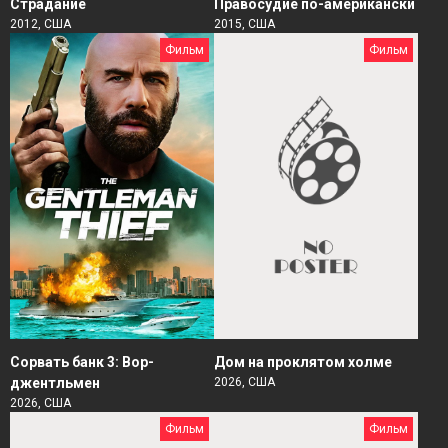
Страдание
Правосудие по-американски
2012, США
2015, США
Фильм
Фильм
Сорвать банк 3: Вор-
Дом на проклятом холме
джентльмен
2026, США
2026, США
Фильм
Фильм