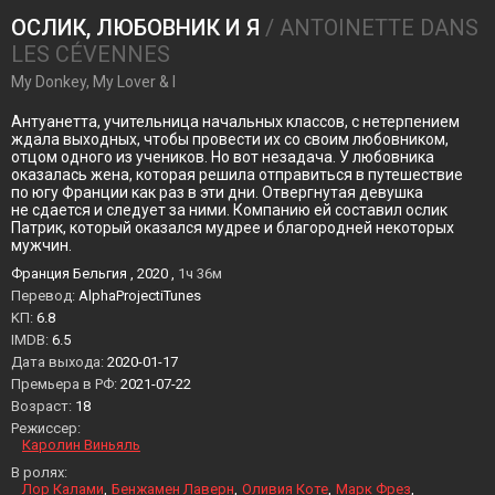
ОСЛИК, ЛЮБОВНИК И Я
/ ANTOINETTE DANS
LES CÉVENNES
My Donkey, My Lover & I
Антуанетта, учительница начальных классов, с нетерпением
ждала выходных, чтобы провести их со своим любовником,
отцом одного из учеников. Но вот незадача. У любовника
оказалась жена, которая решила отправиться в путешествие
по югу Франции как раз в эти дни. Отвергнутая девушка
не сдается и следует за ними. Компанию ей составил ослик
Патрик, который оказался мудрее и благородней некоторых
мужчин.
Франция Бельгия , 2020 ,
1ч 36м
Перевод:
AlphaProjectiTunes
KП:
6.8
IMDB:
6.5
Дата выхода:
2020-01-17
Премьера в РФ:
2021-07-22
Возраст:
18
Режиссер:
Каролин Виньяль
В ролях:
Лор Калами
Бенжамен Лаверн
Оливия Коте
Марк Фрез