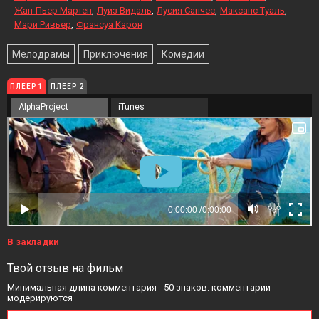
Жан-Пьер Мартен
Луиз Видаль
Лусия Санчес
Максанс Туаль
Мари Ривьер
Франсуа Карон
Мелодрамы
Приключения
Комедии
ПЛЕЕР 1
ПЛЕЕР 2
AlphaProject
iTunes
В закладки
Твой отзыв на фильм
Минимальная длина комментария - 50 знаков. комментарии
модерируются