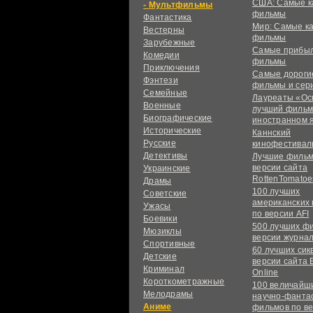
США: Самые к
Мультфильмы
фильмы
Фантастика
Мир: Самые к
Вестерны
фильмы
Зарубежные
Самые прибы
Комедии
фильмы
Приключения
Самые дороги
Фэнтези
фильмы и сер
Семейные
Лауреаты «Ос
Военные
лучший фильм
Биографические
иностранном 
Исторические
Каннский
Русские
кинофестивал
Детективы
Лучшие фильм
версии сайта
Украинские
RottenTomatoe
Драмы
100 лучших
Советские
американских
Ужасы
по версии AFI
Боевики
500 лучших ф
Мюзиклы
версии журнал
Спортивные
60 лучших сик
Детские
версии сайта 
Криминал
Online
Короткометражные
100 величайш
Мелодрамы
научно-фанта
Аниме
фильмов по в