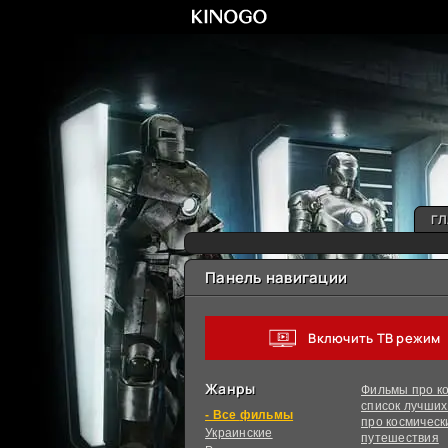
ГЛ
Панель навигации
Включить ТВ режим
Жанры
Фильмы про ко
список лучши
фильмы
про космическ
Украинcкие
путешествия