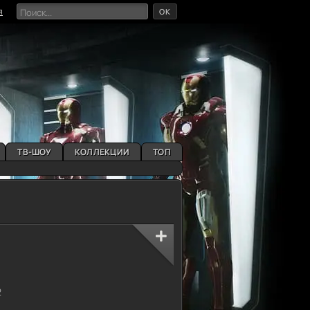
OK
я
ТВ-ШОУ
КОЛЛЕКЦИИ
ТОП
2