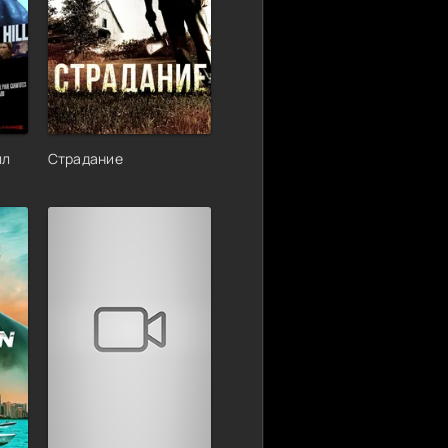
лл
Страдание