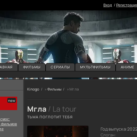
Вxoд
Регистраци
АВНАЯ
ФИЛЬМЫ
СЕРИАЛЫ
МУЛЬТФИЛЬМЫ
АНИМЕ
Kinogo
»
Фильмы
» Мгла
Мгла
/ La tour
ТЬМА ПОГЛОТИТ ТЕБЯ
смос:
х фильмов
Год выпуска:
202
ие
Слоган: