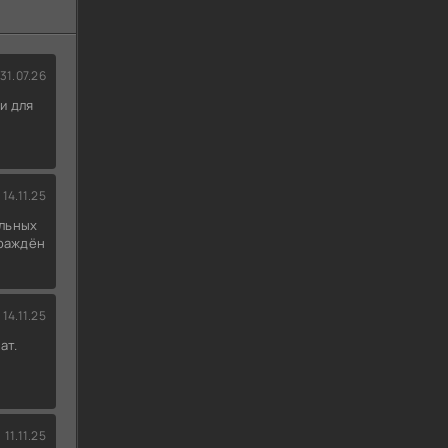
31.07.26
и для
14.11.25
льных
граждён
14.11.25
ат.
11.11.25