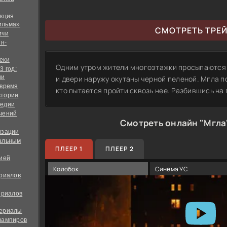
екция
ильма»
СМОТРЕТЬ ТРЕ
ичи
йн-
еки
Одним утром жители многоэтажки просыпаются 
3 год:
ии
и двери наружу окутаны черной пеленой. Мгла п
 время
кто пытается пройти сквозь нее. Разбившись на
стории
медии
чений
Смотреть онлайн "Мгла
изации
альным
ПЛЕЕР 1
ПЛЕЕР 2
дией
Колобок
Синема УС
ериалов
ериалов
сериалы
вампиров