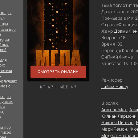
Тьма поглотит т
Дата выхода: 20
строфы
Премьера в РФ: 
кул
Страна:
Франция
анцы
иалы про
Жанр:
Драмы
Фэн
в
Возраст: 18
едии:
Время: 89
ийных
Перевод:
Колобок
всей
СиПиАй Филмз
 для
Качество:
ts_108
ких
оевики
СМОТРЕТЬ ОНЛАЙН
е
Режиссер:
ок лучших
Гийом Никлу
мов о
КП: 4.7 | IMDB: 4.7
ы для
 лучших
В ролях:
мов
Анжель Мак
Ати
ы,
Килиан Лармони
а
Николя Пиньон
ы про
Мари Ремон
Жюд
список
Модест Нзапасс
конец