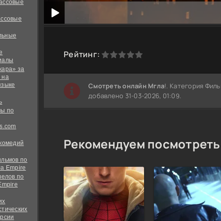
ассовые
ассовые
льные
е
0
1
2
3
4
5
Рейтинг:
иалы
кара» за
 на
языке
Cмотреть онлайн Мгла
!. Категория Фил
добавлено 31-03-2026, 01:09.
ь
ы по
s.com
Рекомендуем посмотреть
 комедий
ильмов по
а Empire
велов по
Empire
их
стических
ерсии