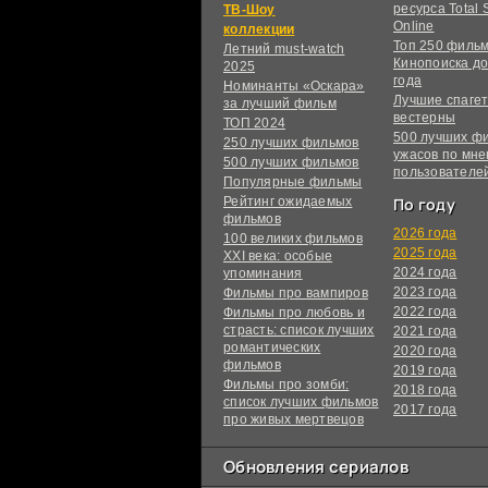
ресурса Total S
ТВ-Шоу
Online
коллекции
Топ 250 филь
Летний must-watch
Кинопоиска до
2025
года
Номинанты «Оскара»
Лучшие спагет
за лучший фильм
вестерны
ТОП 2024
500 лучших ф
250 лучших фильмов
ужасов по мн
500 лучших фильмов
пользователе
Популярные фильмы
Рейтинг ожидаемых
По году
фильмов
2026 года
100 великих фильмов
2025 года
XXI века: особые
2024 года
упоминания
2023 года
Фильмы про вампиров
2022 года
Фильмы про любовь и
страсть: список лучших
2021 года
романтических
2020 года
фильмов
2019 года
Фильмы про зомби:
2018 года
список лучших фильмов
2017 года
про живых мертвецов
Обновления сериалов