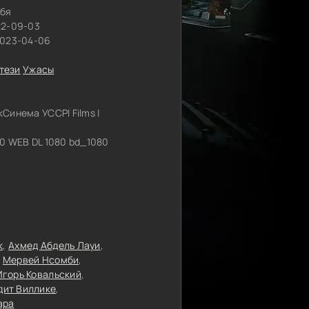
ебя
22-09-03
2023-04-06
тези
Ужасы
Синема УСCPI Films |
0 WEB DL 1080 bd_1080
к
Ахмед Абдель Лауи
Мервей Нсомби
Игорь Ковальский
ит Виллике
ара