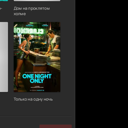
р-
Дом на проклятом
холме
Только на одну ночь