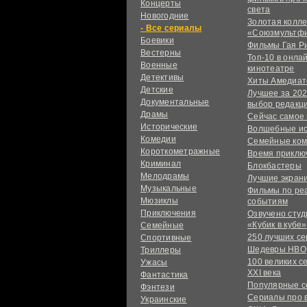
Концерты
света
Новогодние
Золотая колл
сериалы
«Союзмультф
Боевики
Фильмы Гая Р
Вестерны
Топ-10 в онла
Военные
кинотеатре
Детективы
Хиты Амедиат
Детские
Лучшее за 202
Документальные
выбор редакц
Драмы
Сейчас самое
Исторические
Волшебные и
Комедии
Семейные ко
Короткометражные
Время приклю
Криминал
Блокбастеры
Мелодрамы
Лучшие экран
Музыкальные
Фильмы по ре
Мюзиклы
событиям
Приключения
Озвучено сту
«Кубик в кубе»
Семейные
250 лучших с
Спортивные
Шедевры HBO
Триллеры
100 великих с
Ужасы
XXI века
Фантастика
Популярные 
Фэнтези
Сериалы про 
Украинcкие