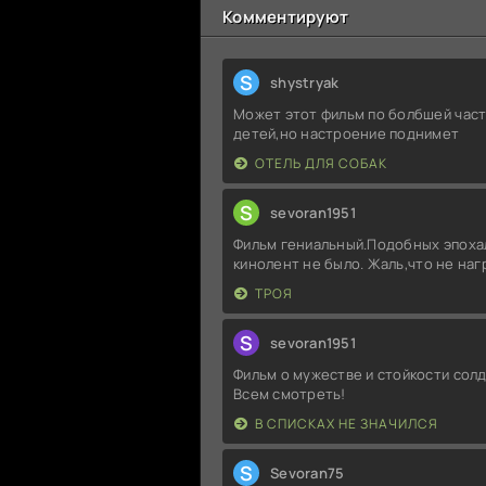
Комментируют
S
shystryak
Может этот фильм по болбшей част
детей,но настроение поднимет
ОТЕЛЬ ДЛЯ СОБАК
S
sevoran1951
Фильм гениальный.Подобных эпоха
кинолент не было. Жаль,что не на
ТРОЯ
S
sevoran1951
Фильм о мужестве и стойкости солд
Всем смотреть!
В СПИСКАХ НЕ ЗНАЧИЛСЯ
S
Sevoran75