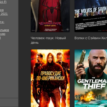
ci-Fi
мов
 2021
ти-
ильмов
ению
Человек-паук: Новый
Волки с Сэйвин-Хи
й
день