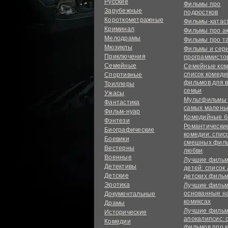
Русские
Фильмы про
Зарубежные
подростков
Короткометражные
Фильмы-ката
Криминал
Фильмы про а
Мелодрамы
Фильмы про т
Мюзиклы
Фильмы и сер
Приключения
программисто
Семейные
Семейные ком
список комед
Спортивные
фильмов для 
Триллеры
семьи
Ужасы
Мультфильмы
Фантастика
самых малень
Фильм-нуар
Комедийные б
Фэнтези
Романтически
Биографические
комедии: спис
Боевики
смешных филь
Вестерны
любви
Военные
Лучшие фильм
Детективы
детей: список
Детские
детских филь
Эротика
Лучшие фильм
основанные н
Документальные
комиксах
Драмы
Лучшие фильм
Исторические
апокалипсис: 
Комедии
фильмов про 