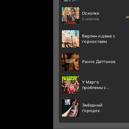
миллион раз
Осколки
э
2 сезонов
Берлин и дама с
горностаем
Ранчо Даттонов
У Марго
проблемы с
деньгами
Звёздный
городок