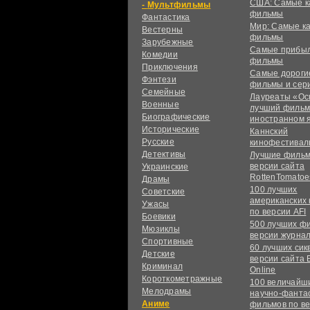
США: Самые к
Мультфильмы
фильмы
Фантастика
Мир: Самые к
Вестерны
фильмы
Зарубежные
Самые прибы
Комедии
фильмы
Приключения
Самые дороги
Фэнтези
фильмы и сер
Семейные
Лауреаты «Ос
Военные
лучший фильм
Биографические
иностранном 
Исторические
Каннский
Русские
кинофестивал
Детективы
Лучшие фильм
версии сайта
Украинские
RottenTomatoe
Драмы
100 лучших
Советские
американских
Ужасы
по версии AFI
Боевики
500 лучших ф
Мюзиклы
версии журнал
Спортивные
60 лучших сик
Детские
версии сайта 
Криминал
Online
Короткометражные
100 величайш
Мелодрамы
научно-фанта
Аниме
фильмов по в