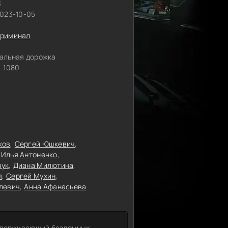
3
2023-10-05
Криминал
альная дорожка
 1080
ков
Сергей Юшкевич
Илья Антоненко
чук
Диана Милютина
я
Сергей Мухин
левич
Анна Афанасьева
оддерживающий бездомных