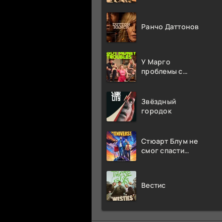
Ранчо Даттонов
У Марго
проблемы с
деньгами
Звёздный
городок
Стюарт Блум не
смог спасти
вселенную
Вестис