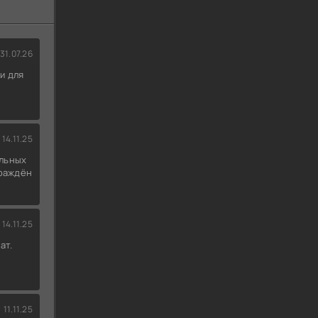
31.07.26
и для
14.11.25
льных
граждён
14.11.25
ат.
11.11.25