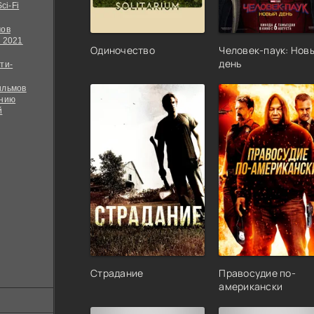
ci-Fi
мов
 2021
Одиночество
Человек-паук: Нов
день
ти-
ильмов
ению
й
Страдание
Правосудие по-
американски