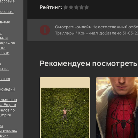
ассовые
0
1
2
3
4
5
Рейтинг:
ассовые
льные
Cмотреть онлайн Неестественный отб
Триллеры / Криминал, добавлено 31-03-20
е
иалы
кара» за
 на
языке
Рекомендуем посмотреть
ь
ы по
s.com
 комедий
ильмов по
а Empire
велов по
Empire
их
стических
ерсии