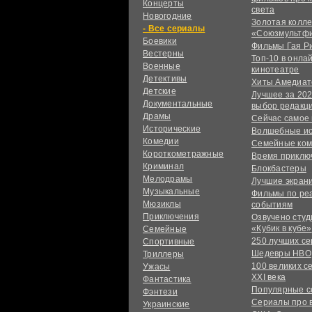
Концерты
света
Новогодние
Золотая колл
сериалы
«Союзмультф
Боевики
Фильмы Гая Р
Вестерны
Топ-10 в онла
Военные
кинотеатре
Детективы
Хиты Амедиат
Детские
Лучшее за 202
Документальные
выбор редакц
Драмы
Сейчас самое
Исторические
Волшебные и
Комедии
Семейные ко
Короткометражные
Время приклю
Криминал
Блокбастеры
Мелодрамы
Лучшие экран
Музыкальные
Фильмы по ре
Мюзиклы
событиям
Приключения
Озвучено сту
«Кубик в кубе»
Семейные
250 лучших с
Спортивные
Шедевры HBO
Триллеры
100 великих с
Ужасы
XXI века
Фантастика
Популярные 
Фэнтези
Сериалы про 
Украинcкие