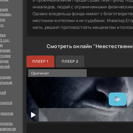
инвалидов, людей с ограниченными физическим
екция
Однако владельцы фонда имеют с благотворите
ильма»
ичи
местными жителями и их судьбами. Инвалид Его
йн-
мать, решает противостоять меценатам и полож
еки
3 год:
Смотреть онлайн "Неестественн
ии
 время
стории
ПЛЕЕР 1
ПЛЕЕР 2
медии
чений
Оригинал
изации
альным
дией
ериалов
ериалов
сериалы
вампиров