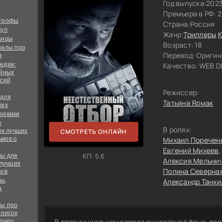
Год выпуска:
202
Премьера в РФ: 
строфы
Страна:
Россия
кул
Жанр:
Триллеры
анцы
Возраст: 18
иалы про
Перевод:
Оригин
в
едии:
Качество:
WEB DL
ийных
всей
Режиссер:
 для
Татьяна Ярмак
ких
оевики
е
В ролях:
ок лучших
СМОТРЕТЬ ОНЛАЙН
мов о
Михаил Поречен
Евгений Михеев
КП: 5.6
ы для
Алексия Мельни
 лучших
Полина Северна
мов
ы,
Александр Танхи
а
ы про
список
В провинциальном городе существует фонд, п
конец