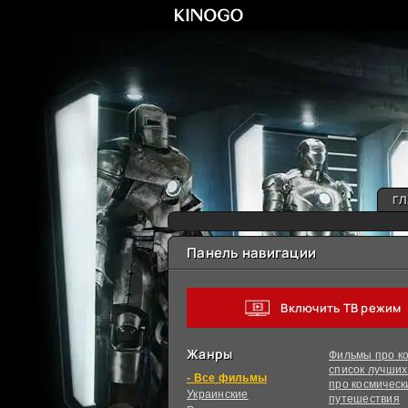
ГЛ
Панель навигации
Включить ТВ режим
Жанры
Фильмы про ко
список лучши
фильмы
про космическ
Украинcкие
путешествия