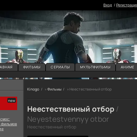
Вxoд
Регистраци
АВНАЯ
ФИЛЬМЫ
СЕРИАЛЫ
МУЛЬТФИЛЬМЫ
АНИМЕ
Kinogo
»
Фильмы
» Неестественный отбор
Неестественный отбор
/
Neyestestvennyy otbor
смос:
х фильмов
Неестественный отбор
ие