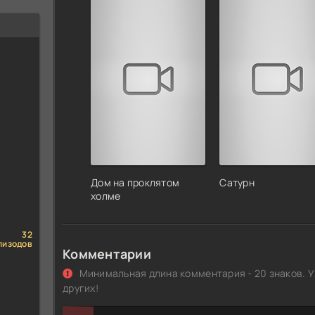
Дом на проклятом
Сатурн
холме
32
пизодов
Комментарии
Минимальная длина комментария - 20 знаков. У
других!