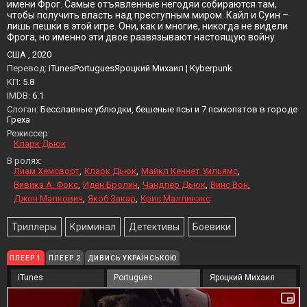
имени Фрог. Самые отъявленные негодяи собираются там,
чтобы получить власть над преступным миром. Кайл и Суин –
лишь пешки в этой игре. Они, как и многие, никогда не видели
Фрога, но именно эти двое развязывают настоящую войну.
США , 2020
Перевод:
iTunesPortuguesЯроцкий Михаил | Kyberpunk
KП:
5.8
IMDB:
6.1
Слоган:
Бесславные ублюдки, бешеные псы и 7 психопатов в городе
Греха
Режиссер:
Кларк Дьюк
В ролях:
Лиам Хемсворт
Кларк Дьюк
Майкл Кеннет Уильямс
Вивика А. Фокс
Иден Бролин
Чандлер Дьюк
Винс Вон
Джон Малкович
Якоб Закар
Крис Маллинэкс
Триллеры
Криминал
Детективы
Боевики
ПЛЕЕР 1
ПЛЕЕР 2
ДИВИСЬ УКРАЇНСЬКОЮ
iTunes
Portugues
Яроцкий Михаил