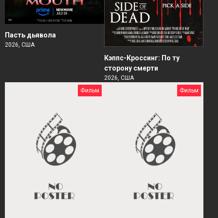
Пасть дьявола
2026, США
Кэппс-Кроссинг: По ту
сторону смерти
2026, США
Фильм
Фильм