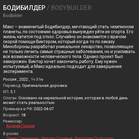
БОДИБИЛДЕР
/ BODYBUILDER
Bodibilder
Макс – знаменитый бодибилдер, мечтающий стать чемпионом
планеты, по состоянию здоровья вынужден уйти из спорта. Его
жизнь катится под откос. Случайно он знакомится с врачом
скорой помощи Виктором, который когда-то по заказу
Минобороны разработал уникальное лекарство, позволяющее
не только лечить самые страшные заболевания, но и усиливать
все возможности человеческого тела. Однако проект был
заморожен. Виктор хочет закончить работу. Ему нужен
испытуемый, и Макс идеально подходит для завершения
эксперимента.
Россия , 2022 ,
1ч 31м
Перевод:
Оригинальная дорожка
KП:
5.1
Слоган:
Основано на нереальной истории, которая в любой день
может стать реальностью
Премьера в РФ:
2022-04-07
Возраст:
18
Режиссер:
Андрей Грачев
В ролях:
Денис Семенихин
Михаил Горевой
Виктория Полторак