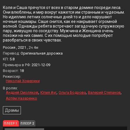
Коля и Саша прячутся от всех в старом домике посреди леса.
Они влюблены, и мир вокруг кажется им странным и чудесным.
Но идиллию летних солнечных дней то и дело нарушают
ночные кошмары. Саше снится, как ее накрывает огромной
волной. Однажды ребята встречают загадочную супружескую
пару, живущую по соседству. Мужчина и Женщина очень
похожи на них самих. С их помощью молодые попробуют
разобраться в своих чувствах.
Россия , 2021 ,
2ч 4м
Перевод:
Оригинальная дорожка
KП:
5.8
Премьера в РФ:
2021-12-09
Возраст:
18
Режиссер:
Николай Хомерики
В ролях:
Андрей Смоляков
Юлия Ауг
Ольга Бодрова
Валерий Степанов
Артём Назаренко
Драмы
ПЛЕЕР 1
ПЛЕЕР 2