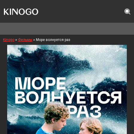
Kinogo
»
Фильмы
» Море волнуется раз