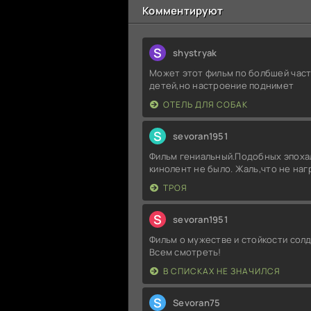
Комментируют
S
shystryak
Может этот фильм по болбшей част
детей,но настроение поднимет
ОТЕЛЬ ДЛЯ СОБАК
S
sevoran1951
Фильм гениальный.Подобных эпоха
кинолент не было. Жаль,что не на
ТРОЯ
S
sevoran1951
Фильм о мужестве и стойкости солд
Всем смотреть!
В СПИСКАХ НЕ ЗНАЧИЛСЯ
S
Sevoran75