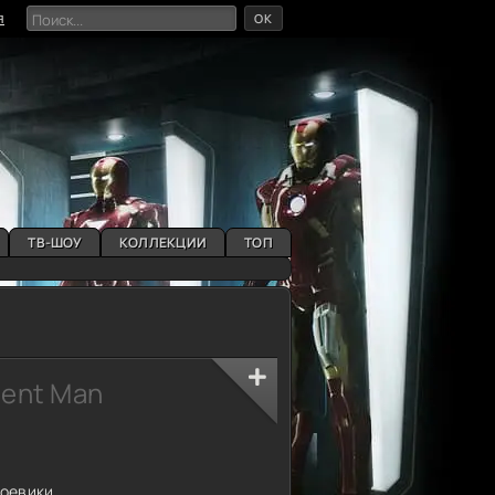
OK
я
ТВ-ШОУ
КОЛЛЕКЦИИ
ТОП
gent Man
8
оевики