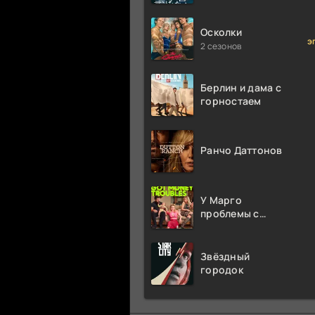
миллион раз
Осколки
э
2 сезонов
Берлин и дама с
горностаем
Ранчо Даттонов
У Марго
проблемы с
деньгами
Звёздный
городок