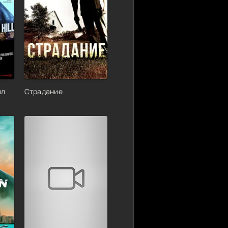
лл
Страдание