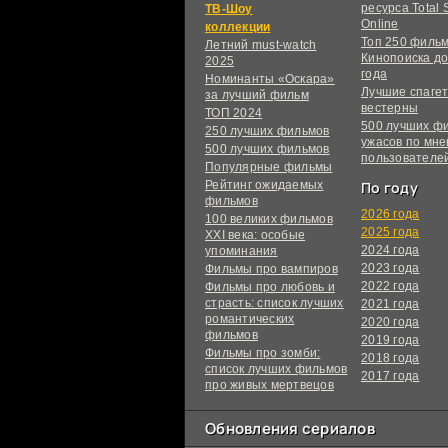
ресурса Total S
ТВ-Шоу
Online
коллекции
Топ 250 филь
Летний must-watch
Кинопоиска до
2025
года
Номинанты «Оскара»
Лучшие спагет
за лучший фильм
вестерны
ТОП 2024
500 лучших ф
250 лучших фильмов
ужасов по мн
500 лучших фильмов
пользователе
Популярные фильмы
Рейтинг ожидаемых
По году
фильмов
2026 года
100 великих фильмов
2025 года
XXI века: особые
2024 года
упоминания
2023 года
Фильмы про вампиров
2022 года
Фильмы про любовь и
страсть: список лучших
2021 года
романтических
2020 года
фильмов
2019 года
Фильмы про зомби:
2018 года
список лучших фильмов
2017 года
про живых мертвецов
Обновления сериалов