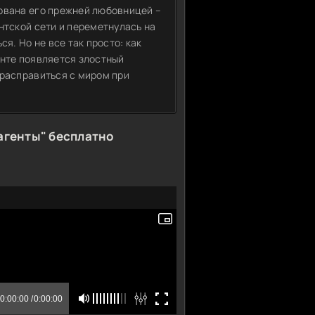
рвана его прежней любовницей –
нтской сети и переметнулась на
ся. Но не все так просто: как
онте появляется злостный
 расправиться с миром при
агенты" бесплатно