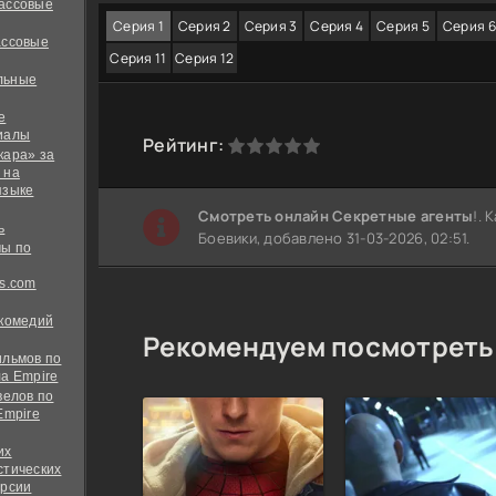
ассовые
Серия 1
Серия 2
Серия 3
Серия 4
Серия 5
Серия 6
ассовые
Серия 11
Серия 12
льные
е
иалы
0
1
2
3
4
5
Рейтинг:
кара» за
 на
языке
Cмотреть онлайн Секретные агенты
!. 
ь
Боевики, добавлено 31-03-2026, 02:51.
ы по
s.com
 комедий
Рекомендуем посмотреть
ильмов по
а Empire
велов по
Empire
их
стических
ерсии