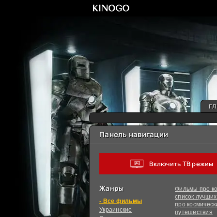
ГЛ
Панель навигации
Включить ТВ режим
Жанры
Фильмы про ко
список лучши
фильмы
про космическ
Украинcкие
путешествия