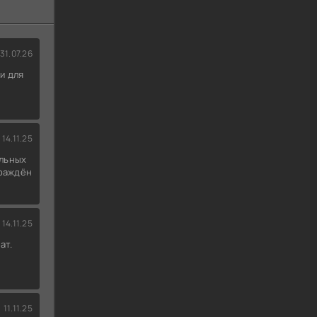
31.07.26
и для
14.11.25
льных
граждён
14.11.25
ат.
11.11.25