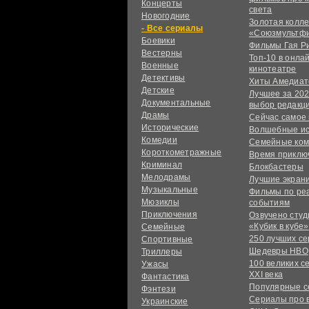
Концерты
света
Новогодние
Золотая колл
сериалы
«Союзмультф
Боевики
Фильмы Гая Р
Вестерны
Топ-10 в онла
Военные
кинотеатре
Детективы
Хиты Амедиат
Детские
Лучшее за 202
Документальные
выбор редакц
Драмы
Сейчас самое
Исторические
Волшебные и
Комедии
Семейные ко
Короткометражные
Время приклю
Криминал
Блокбастеры
Мелодрамы
Лучшие экран
Музыкальные
Фильмы по ре
Мюзиклы
событиям
Приключения
Озвучено сту
«Кубик в кубе»
Семейные
250 лучших с
Спортивные
Шедевры HBO
Триллеры
100 великих с
Ужасы
XXI века
Фантастика
Популярные 
Фэнтези
Сериалы про 
Украинcкие