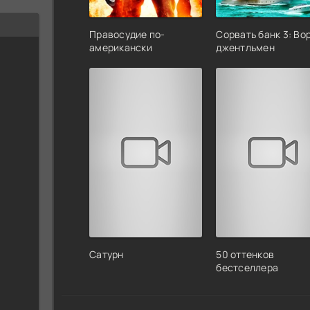
Правосудие по-
Сорвать банк 3: Во
американски
джентльмен
Сатурн
50 оттенков
бестселлера