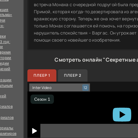
встреча Монаха с очередной подругой была пре
екция
Примой, которая когда-то дезертировала из аге
ильма»
вражескую сторону. Теперь же она хочет вернуть
ичи
только Монах соглашается ей помочь, на гориз
йн-
нарушитель спокойствия – Варгас. Он угрожает
еки
помощи своего новейшего изобретения.
3 год:
ии
 время
стории
Смотреть онлайн "Секретные 
медии
чений
ПЛЕЕР 1
ПЛЕЕР 2
изации
альным
Inter Video
12
дией
ериалов
ериалов
сериалы
вампиров