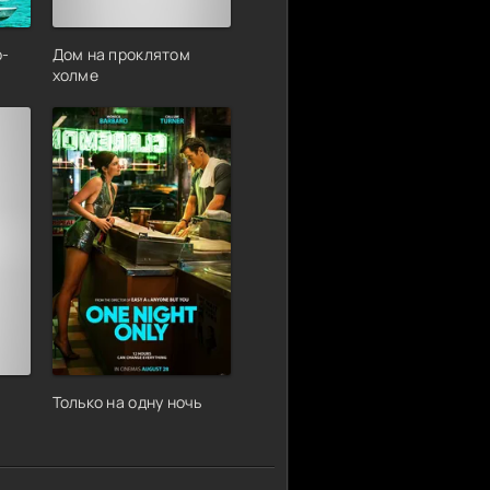
р-
Дом на проклятом
холме
Только на одну ночь