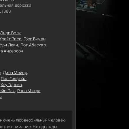
альная дорожка
 1080
Энди Волк
Крейг Зиск
Грег Биман
фри Леви
Пол Абаскал
иа Андерсон
р
Дина Мейер
Пол Гилфойл
Хсу Гарсиа
ейс Пак
Рона Митра
ч
Он очень любвеобильный человек,
нское внимание. Но однажды