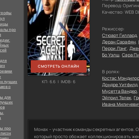
Перевод:
Оригин
Качество:
WEB DL
строфы
кул
анцы
Режиссер:
иалы про
Стюарт Гиллард
в
едии:
Деран Сарафян
ийных
Перри Лэнг
Дже
всей
Бо Уэлш
Сара П
 для
ких
СМОТРЕТЬ ОНЛАЙН
В ролях:
оевики
е
Костас Мэндило
КП: 6.6 | IMDB: 6
ок лучших
Дондре Уитфилд
мов о
Мусетта Вандер
Эйприл Телек
Гр
ы для
 лучших
Ивана Миличеви
мов
ы,
а
ы про
Монах – участник команды секретных агентов. 
список
который просто обожает коллекционировать же
конец