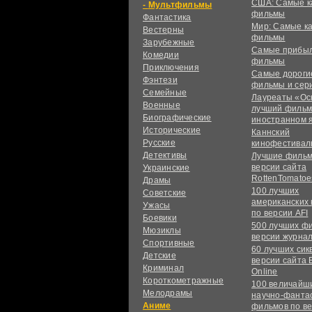
США: Самые к
Мультфильмы
фильмы
Фантастика
Мир: Самые к
Вестерны
фильмы
Зарубежные
Самые прибы
Комедии
фильмы
Приключения
Самые дороги
Фэнтези
фильмы и сер
Семейные
Лауреаты «Ос
Военные
лучший фильм
Биографические
иностранном 
Исторические
Каннский
Русские
кинофестивал
Детективы
Лучшие фильм
версии сайта
Украинские
RottenTomatoe
Драмы
100 лучших
Советские
американских
Ужасы
по версии AFI
Боевики
500 лучших ф
Мюзиклы
версии журнал
Спортивные
60 лучших сик
Детские
версии сайта 
Криминал
Online
Короткометражные
100 величайш
Мелодрамы
научно-фанта
Аниме
фильмов по в