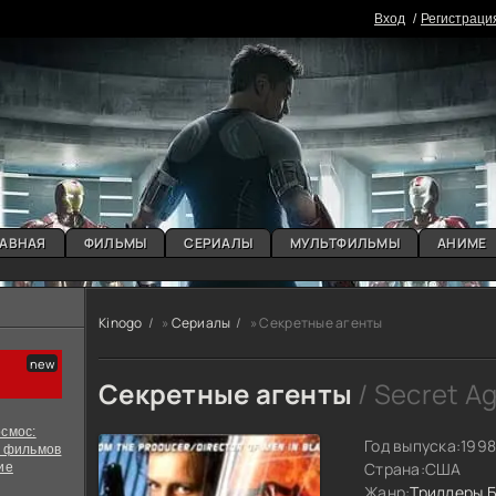
Вxoд
Регистраци
АВНАЯ
ФИЛЬМЫ
СЕРИАЛЫ
МУЛЬТФИЛЬМЫ
АНИМЕ
Kinogo
»
Сериалы
» Секретные агенты
Секретные агенты
/ Secret A
смос:
Год выпуска:
199
х фильмов
Страна:
США
ие
Жанр:
Триллеры
Б