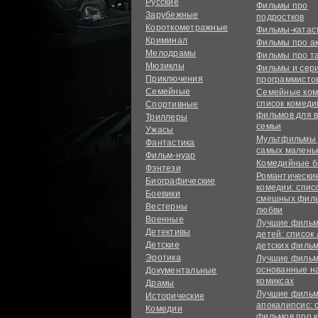
Русские
Фильмы про
Зарубежные
подростков
Короткометражные
Фильмы-ката
Криминал
Фильмы про а
Мелодрамы
Фильмы про т
Мюзиклы
Фильмы и сер
Приключения
программисто
Семейные
Семейные ком
список комед
Спортивные
фильмов для 
Триллеры
семьи
Ужасы
Мультфильмы
Фантастика
самых малень
Фильм-нуар
Комедийные б
Фэнтези
Романтически
Биографические
комедии: спис
Боевики
смешных филь
Вестерны
любви
Военные
Лучшие фильм
Детективы
детей: список
Детские
детских филь
Эротика
Лучшие фильм
основанные н
Документальные
комиксах
Драмы
Лучшие фильм
Исторические
апокалипсис: 
Комедии
фильмов про 