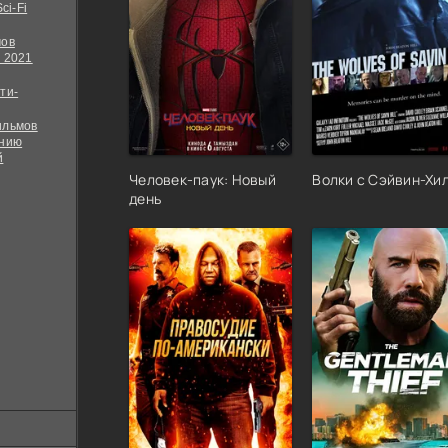
ci-Fi
мов
 2021
ти-
ильмов
ению
й
Человек-паук: Новый
Волки с Сэйвин-Хи
день