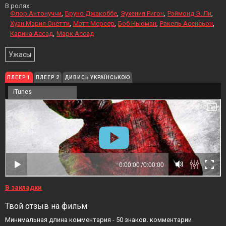
В ролях:
Флор Антонуччи
Бруно Джакоббе
Эухения Ригон
Рэймонд Э. Ли
Хуан Мария Онетти
Мэтт Мерсер
Боб Ньюман
Ракель Асенсьон
Карина Ассад
Марк Ассад
Ужасы
ПЛЕЕР 1
ПЛЕЕР 2
ДИВИСЬ УКРАЇНСЬКОЮ
iTunes
В закладки
Твой отзыв на фильм
Минимальная длина комментария - 50 знаков. комментарии