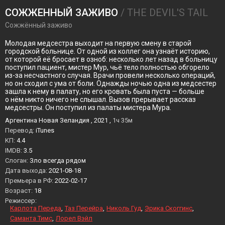
СОЖЖЕННЫЙ ЗАЖИВО
/ THE DEVIL'S TAIL
Сожжённый заживо
Молодая медсестра выходит на первую смену в старой
городской больнице. От одной из коллег она узнаёт историю,
от которой её бросает в озноб: несколько лет назад в больницу
поступил пациент, мистер Мур, чьё тело полностью обгорело
из-за несчастного случая. Врачи провели несколько операций,
но он сходил с ума от боли. Однажды ночью одна из медсестер
зашла к нему в палату, но его кровать была пуста — больше
о нём никто ничего не слышал. Вызов прерывает рассказ
медсестры. Он поступил из палаты мистера Мура.
Аргентина Новая Зеландия , 2021 ,
1ч 35м
Перевод:
iTunes
KП:
4.4
IMDB:
3.5
Слоган:
Зло всегда рядом
Дата выхода:
2021-08-18
Премьера в РФ:
2022-02-17
Возраст:
18
Режиссер:
Карлота Переда
Таз Перейра
Николь Гуд
Эрика Скоггинс
Саманта Тимс
Лорел Вэйл