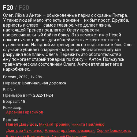
F20
/ F20
Олег, Лёха и Антон — обыкновенные парни с окраины Питера.
У таких людей мало что есть в жизни — их быт прост. Дружба,
верность и слово — самое главное, что делает жизнь
настоящей.Тренер предлагает Олегу провести
профессиональный бой по боксу. Это поможет им с Лёхой
накопить часть денег для общей мечты — кругосветного
путешествия. На одной из тренировок по подготовке к бою Олег
случайно убивает спарринг-партнёра. Несчастный случай
разрушил все планы Олега. Пережить это обстоятельство
ему помогает старый товарищ по боксу — Антон. Пользуясь
травматическим состоянием Олега, Антон втягивает его в
наркобизнес.
Россия , 2022 ,
1ч 28м
Перевод:
Оригинальная дорожка
KП:
5.7
Премьера в РФ:
2022-11-24
Возраст:
18
Режиссер:
Арсений Герасимов
В ролях:
Павел Давыдов
Михаил Тройник
Никита Павленко
Дмитрий Чужченко
Александра Быстржицкая
Сергей Башкиров
Валентина Ворожцова
Андрей Подколзин