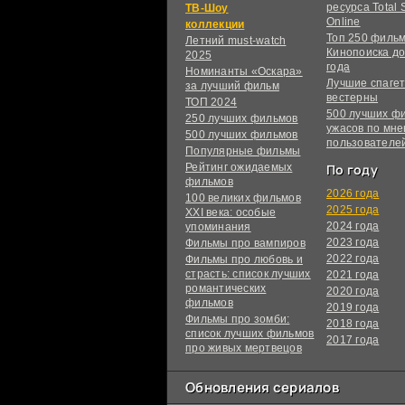
ресурса Total S
ТВ-Шоу
Online
коллекции
Топ 250 филь
Летний must-watch
Кинопоиска до
2025
года
Номинанты «Оскара»
Лучшие спагет
за лучший фильм
вестерны
ТОП 2024
500 лучших ф
250 лучших фильмов
ужасов по мн
500 лучших фильмов
пользователе
Популярные фильмы
Рейтинг ожидаемых
По году
фильмов
2026 года
100 великих фильмов
2025 года
XXI века: особые
2024 года
упоминания
2023 года
Фильмы про вампиров
2022 года
Фильмы про любовь и
страсть: список лучших
2021 года
романтических
2020 года
фильмов
2019 года
Фильмы про зомби:
2018 года
список лучших фильмов
2017 года
про живых мертвецов
Обновления сериалов