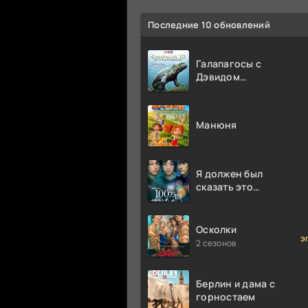
Последние 10 обновлений
Галапагосы с
Дэвидом
Аттенборо
Манюня
Я должен был
сказать это
миллион раз
Осколки
э
2 сезонов
Берлин и дама с
горностаем