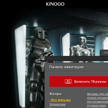
ГЛ
Панель навигации
Включить ТВ режим
Жанры
Фильмы про ко
список лучши
фильмы
про космическ
Украинcкие
путешествия