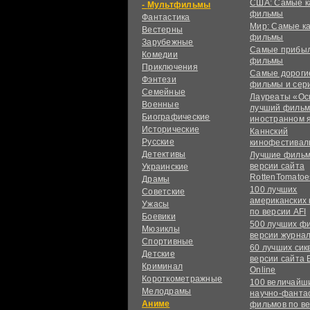
США: Самые к
Мультфильмы
фильмы
Фантастика
Мир: Самые к
Вестерны
фильмы
Зарубежные
Самые прибы
Комедии
фильмы
Приключения
Самые дороги
Фэнтези
фильмы и сер
Семейные
Лауреаты «Ос
Военные
лучший фильм
Биографические
иностранном 
Исторические
Каннский
Русские
кинофестивал
Детективы
Лучшие фильм
версии сайта
Украинские
RottenTomatoe
Драмы
100 лучших
Советские
американских
Ужасы
по версии AFI
Боевики
500 лучших ф
Мюзиклы
версии журнал
Спортивные
60 лучших сик
Детские
версии сайта 
Криминал
Online
Короткометражные
100 величайш
Мелодрамы
научно-фанта
Аниме
фильмов по в