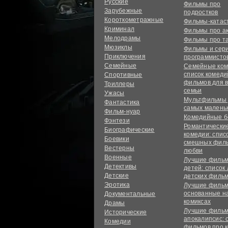
Русские
Фильмы про
Зарубежные
подростков
Короткометражные
Фильмы-ката
Криминал
Фильмы про а
Мелодрамы
Фильмы про т
Мюзиклы
Фильмы и сер
Приключения
программисто
Семейные
Семейные ком
список комед
Спортивные
фильмов для 
Триллеры
семьи
Ужасы
Мультфильмы
Фантастика
самых малень
Фильм-нуар
Комедийные б
Фэнтези
Романтически
Биографические
комедии: спис
Боевики
смешных филь
Вестерны
любви
Военные
Лучшие фильм
Детективы
детей: список
Детские
детских филь
Эротика
Лучшие фильм
основанные н
Документальные
комиксах
Драмы
Лучшие фильм
Исторические
апокалипсис: 
Комедии
фильмов про 