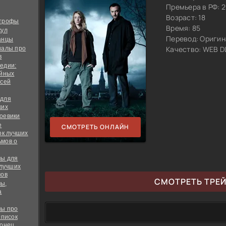
Премьера в РФ: 2
Возраст: 18
строфы
Время: 85
кул
Перевод:
Оригин
анцы
Качество:
WEB DL
иалы про
в
едии:
ийных
всей
 для
ких
оевики
е
СМОТРЕТЬ ОНЛАЙН
ок лучших
мов о
ы для
 лучших
мов
СМОТРЕТЬ ТРЕ
ы,
а
ы про
список
конец