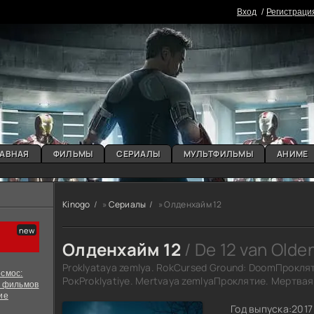
Вxoд
Регистраци
АВНАЯ
ФИЛЬМЫ
СЕРИАЛЫ
МУЛЬТФИЛЬМЫ
АНИМЕ
Kinogo
»
Сериалы
» Олденхайм 12
Олденхайм 12
/ De 12 van Old
Proklyataya zemlya. RokCursed Ground: DoomПрокля
смос:
РокProklyatiye. Mertvaya zemlyaПроклятие. Мертва
х фильмов
ие
Год выпуска:
2017