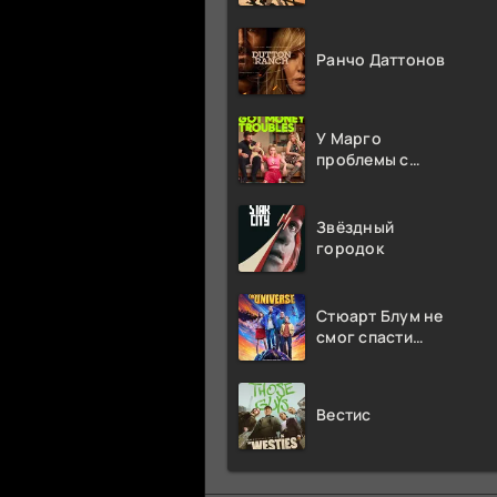
Ранчо Даттонов
У Марго
проблемы с
деньгами
Звёздный
городок
Стюарт Блум не
смог спасти
вселенную
Вестис