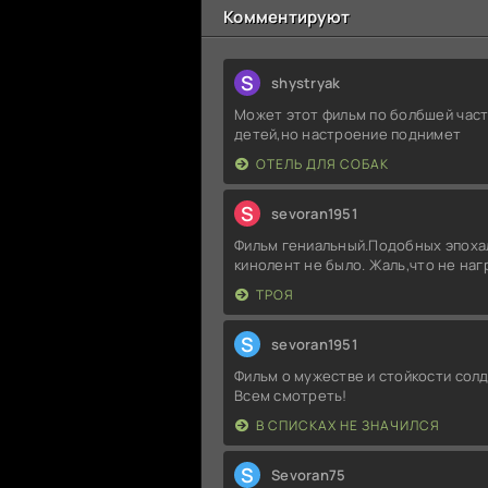
Комментируют
S
shystryak
Может этот фильм по болбшей част
детей,но настроение поднимет
ОТЕЛЬ ДЛЯ СОБАК
S
sevoran1951
Фильм гениальный.Подобных эпоха
кинолент не было. Жаль,что не на
ТРОЯ
S
sevoran1951
Фильм о мужестве и стойкости солд
Всем смотреть!
В СПИСКАХ НЕ ЗНАЧИЛСЯ
S
Sevoran75