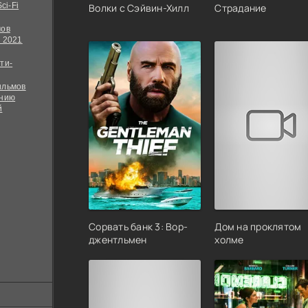
ci-Fi
Волки с Сэйвин-Хилл
Страдание
мов
 2021
ти-
ильмов
ению
й
Сорвать банк 3: Вор-
Дом на проклятом
джентльмен
холме