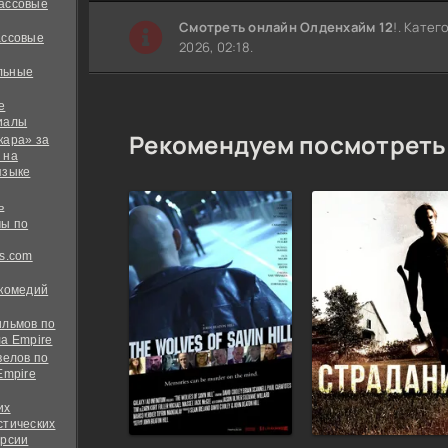
ассовые
Cмотреть онлайн Олденхайм 12
!. Катег
ассовые
2026, 02:18.
льные
е
иалы
Рекомендуем посмотреть
кара» за
 на
языке
ь
ы по
s.com
 комедий
ильмов по
а Empire
велов по
Empire
их
стических
ерсии