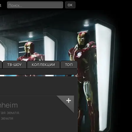
OK
я
ТВ-ШОУ
КОЛЛЕКЦИИ
ТОП
enheim
тая земля.
я земля