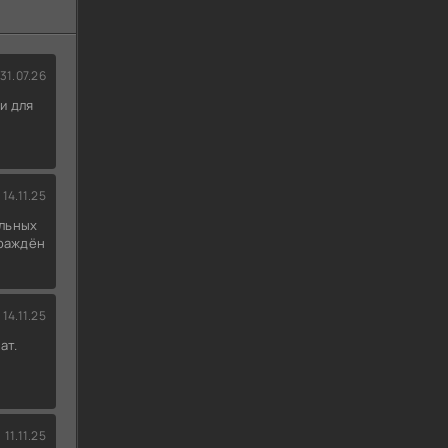
31.07.26
и для
14.11.25
льных
граждён
14.11.25
ат.
11.11.25