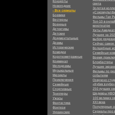
Концерты
света
Новогодние
Золотая колл
сериалы
«Союзмультф
Боевики
Фильмы Гая Р
Вестерны
Топ-10 в онла
Военные
кинотеатре
Детективы
Хиты Амедиат
Детские
Лучшее за 202
Документальные
выбор редакц
Драмы
Сейчас самое
Исторические
Волшебные и
Комедии
Семейные ко
Короткометражные
Время приклю
Криминал
Блокбастеры
Мелодрамы
Лучшие экран
Музыкальные
Фильмы по ре
Мюзиклы
событиям
Приключения
Озвучено сту
«Кубик в кубе»
Семейные
250 лучших с
Спортивные
Шедевры HBO
Триллеры
100 великих с
Ужасы
XXI века
Фантастика
Популярные 
Фэнтези
Сериалы про 
Украинcкие