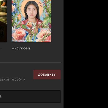
ь
Мир любви
ДОБАВИТЬ
важайте себя и
?