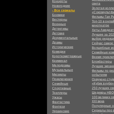
Концерты
света
Новогодние
Золотая колл
сериалы
«Союзмультф
Боевики
Фильмы Гая Р
Вестерны
Топ-10 в онла
Военные
кинотеатре
Детективы
Хиты Амедиат
Детские
Лучшее за 202
Документальные
выбор редакц
Драмы
Сейчас самое
Исторические
Волшебные и
Комедии
Семейные ко
Короткометражные
Время приклю
Криминал
Блокбастеры
Мелодрамы
Лучшие экран
Музыкальные
Фильмы по ре
Мюзиклы
событиям
Приключения
Озвучено сту
«Кубик в кубе»
Семейные
250 лучших с
Спортивные
Шедевры HBO
Триллеры
100 великих с
Ужасы
XXI века
Фантастика
Популярные 
Фэнтези
Сериалы про 
Украинcкие