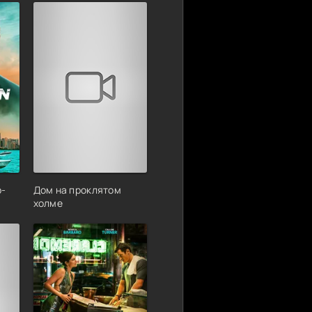
р-
Дом на проклятом
холме