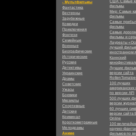
США: Самые к
Мультфильмы
фильмы
Фантастика
Мир: Самые к
Вестерны
фильмы
Зарубежные
Самые прибы
Комедии
фильмы
Приключения
Самые дороги
Фэнтези
фильмы и сер
Семейные
Лауреаты «Ос
Военные
лучший фильм
Биографические
иностранном 
Исторические
Каннский
Русские
кинофестивал
Детективы
Лучшие фильм
версии сайта
Украинские
RottenTomatoe
Драмы
100 лучших
Советские
американских
Ужасы
по версии AFI
Боевики
500 лучших ф
Мюзиклы
версии журнал
Спортивные
60 лучших сик
Детские
версии сайта 
Криминал
Online
Короткометражные
100 величайш
Мелодрамы
научно-фанта
Аниме
фильмов по в