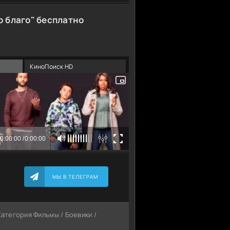
о благо" бесплатно
КиноПоиск HD
МЫ В ТЕЛЕГРАМ
 Категория Фильмы / Боевики /