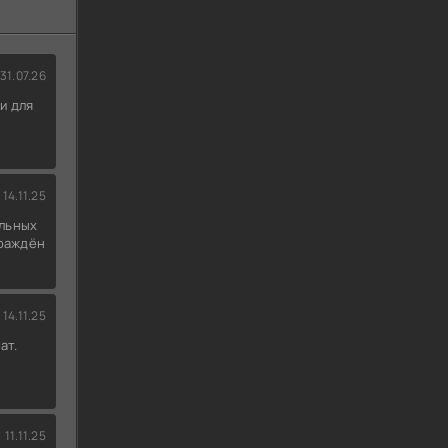
31.07.26
и для
14.11.25
льных
граждён
14.11.25
ат.
11.11.25