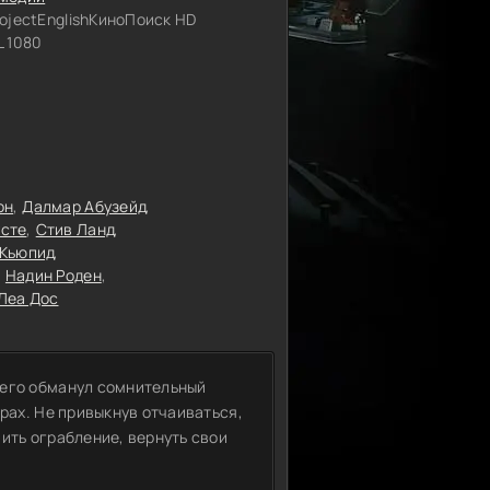
rojectEnglishКиноПоиск HD
 1080
он
Далмар Абузейд
сте
Стив Ланд
 Кьюпид
Надин Роден
Леа Дос
 его обманул сомнительный
крах. Не привыкнув отчаиваться,
ить ограбление, вернуть свои