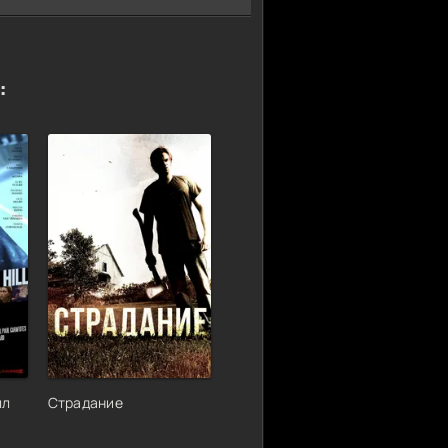
:
лл
Страдание