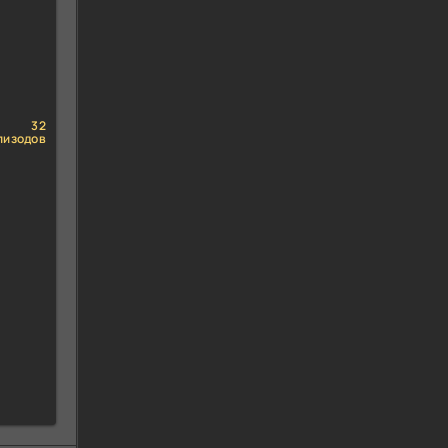
32
пизодов