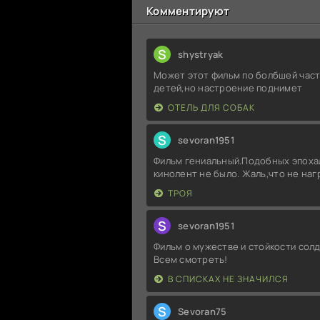
Комментируют
S
shystryak
Может этот фильм по болбшей част
детей,но настроение поднимет
ОТЕЛЬ ДЛЯ СОБАК
S
sevoran1951
Фильм гениальный.Подобных эпоха
кинолент не было. Жаль,что не на
ТРОЯ
S
sevoran1951
Фильм о мужестве и стойкости солд
Всем смотреть!
В СПИСКАХ НЕ ЗНАЧИЛСЯ
S
Sevoran75