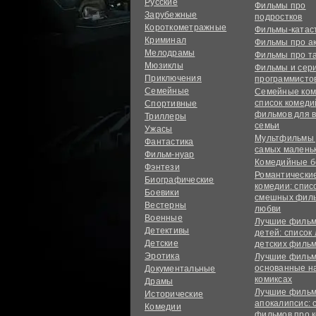
Русские
Фильмы про
Зарубежные
подростков
Короткометражные
Фильмы-ката
Криминал
Фильмы про а
Мелодрамы
Фильмы про т
Мюзиклы
Фильмы и сер
Приключения
программисто
Семейные
Семейные ком
список комед
Спортивные
фильмов для 
Триллеры
семьи
Ужасы
Мультфильмы
Фантастика
самых малень
Фильм-нуар
Комедийные б
Фэнтези
Романтически
Биографические
комедии: спис
Боевики
смешных филь
Вестерны
любви
Военные
Лучшие фильм
Детективы
детей: список
Детские
детских филь
Эротика
Лучшие фильм
основанные н
Документальные
комиксах
Драмы
Лучшие фильм
Исторические
апокалипсис: 
Комедии
фильмов про 