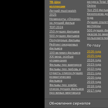
ресурса Total S
ТВ-Шоу
Online
коллекции
Топ 250 филь
Летний must-watch
Кинопоиска до
2025
года
Номинанты «Оскара»
Лучшие спагет
за лучший фильм
вестерны
ТОП 2024
500 лучших ф
250 лучших фильмов
ужасов по мн
500 лучших фильмов
пользователе
Популярные фильмы
Рейтинг ожидаемых
По году
фильмов
2026 года
100 великих фильмов
2025 года
XXI века: особые
2024 года
упоминания
2023 года
Фильмы про вампиров
2022 года
Фильмы про любовь и
страсть: список лучших
2021 года
романтических
2020 года
фильмов
2019 года
Фильмы про зомби:
2018 года
список лучших фильмов
2017 года
про живых мертвецов
Обновления сериалов