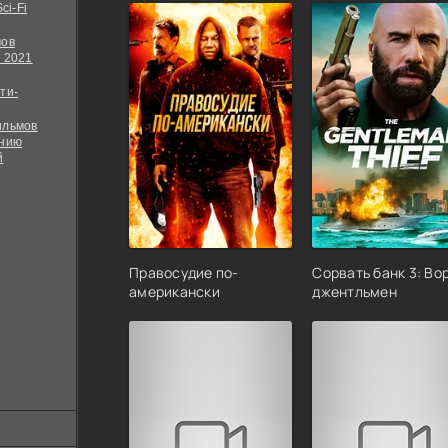
ci-Fi
мов
 2021
ти-
ильмов
ению
й
Правосудие по-
Сорвать банк 3: Во
американски
джентльмен