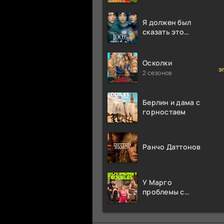
Я должен был
сказать это
миллион раз
Осколки
э
2 сезонов
Берлин и дама с
горностаем
Ранчо Даттонов
У Марго
проблемы с
деньгами