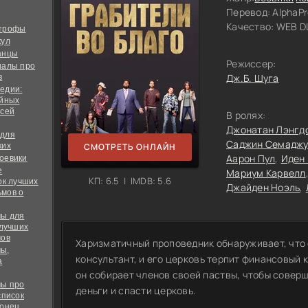
Перевод:
AlphaP
Качество:
WEB DL
строфы
кул
анцы
Режиссер:
иалы про
Дж.Б. Шуга
в
едии:
ийных
всей
В ролях:
Джонатан Лэнгд
 для
Саджин Семаджу
ких
СМОТРЕТЬ ОНЛАЙН
Аарон Пул
Иден
оевики
е
Мариум Карвелл
КП: 6.5 | IMDB: 5.6
ок лучших
Джайден Ноэль
мов о
ы для
 лучших
мов
Харизматичный проповедник обнаруживает, что
ы,
консультант, и его церковь терпит финансовый 
а
он собирает членов своей паствы, чтобы соверш
ы про
деньги и спасти церковь.
список
конец