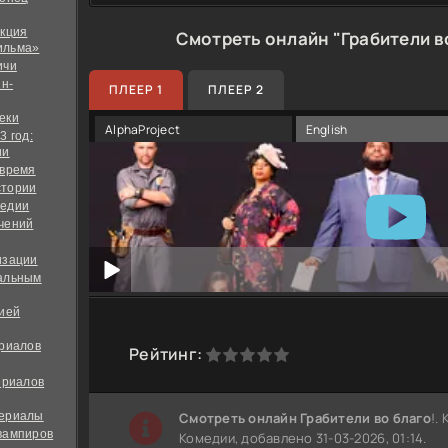
екция
Смотреть онлайн "Грабители в
ильма»
ичи
йн-
ПЛЕЕР 1
ПЛЕЕР 2
еки
AlphaProject
English
3 год:
ии
 время
стории
медии
чений
изации
альным
дией
ериалов
0
1
2
3
4
5
Рейтинг:
ериалов
сериалы
Cмотреть онлайн Грабители во благо
!.
вампиров
Комедии, добавлено 31-03-2026, 01:14.