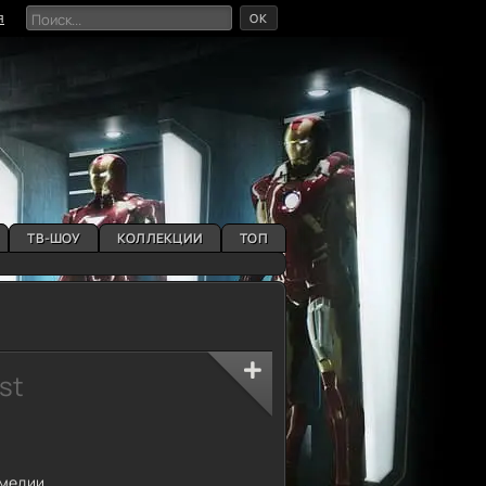
OK
я
ТВ-ШОУ
КОЛЛЕКЦИИ
ТОП
ist
медии