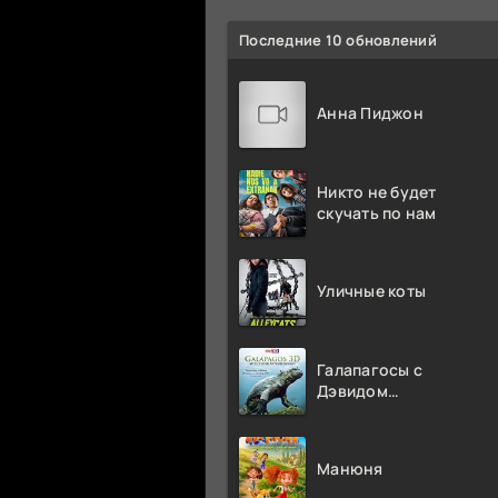
Последние 10 обновлений
Анна Пиджон
Никто не будет
скучать по нам
Уличные коты
Галапагосы с
Дэвидом
Аттенборо
Манюня