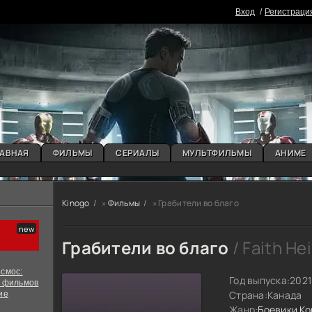
Вxoд
Регистраци
АВНАЯ
ФИЛЬМЫ
СЕРИАЛЫ
МУЛЬТФИЛЬМЫ
АНИМЕ
Kinogo
»
Фильмы
» Грабители во благо
Грабители во благо
/ Faith He
смос:
Год выпуска:
2021
х фильмов
Страна:
Канада
ие
Жанр:
Боевики
Ко