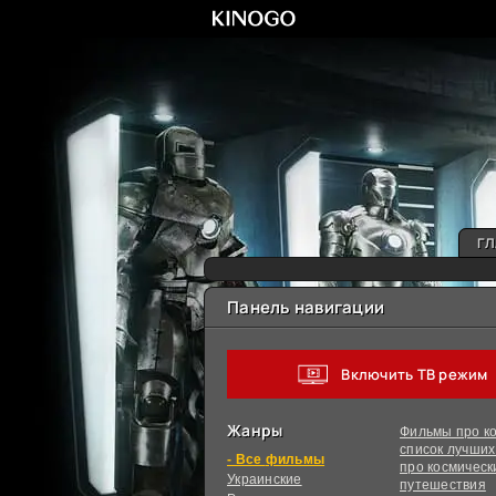
ГЛ
Панель навигации
Включить ТВ режим
Жанры
Фильмы про ко
список лучши
фильмы
про космическ
Украинcкие
путешествия