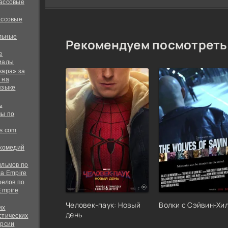
ассовые
ассовые
льные
Рекомендуем посмотреть
е
иалы
кара» за
 на
языке
ь
ы по
s.com
 комедий
ильмов по
а Empire
велов по
Empire
Человек-паук: Новый
Волки с Сэйвин-Хи
их
день
стических
ерсии