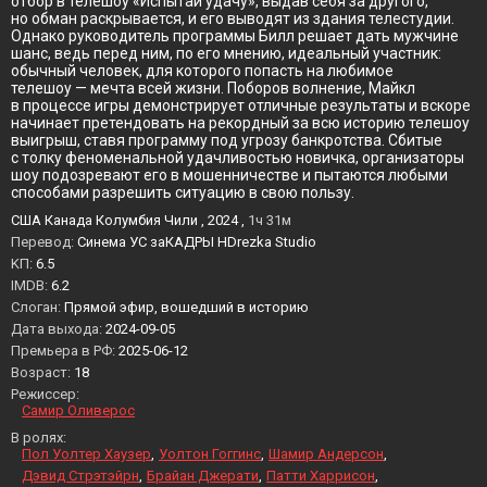
отбор в телешоу «Испытай удачу», выдав себя за другого,
но обман раскрывается, и его выводят из здания телестудии.
Однако руководитель программы Билл решает дать мужчине
шанс, ведь перед ним, по его мнению, идеальный участник:
обычный человек, для которого попасть на любимое
телешоу — мечта всей жизни. Поборов волнение, Майкл
в процессе игры демонстрирует отличные результаты и вскоре
начинает претендовать на рекордный за всю историю телешоу
выигрыш, ставя программу под угрозу банкротства. Сбитые
с толку феноменальной удачливостью новичка, организаторы
шоу подозревают его в мошенничестве и пытаются любыми
способами разрешить ситуацию в свою пользу.
США Канада Колумбия Чили , 2024 ,
1ч 31м
Перевод:
Синема УС заКАДРЫ HDrezka Studio
KП:
6.5
IMDB:
6.2
Слоган:
Прямой эфир, вошедший в историю
Дата выхода:
2024-09-05
Премьера в РФ:
2025-06-12
Возраст:
18
Режиссер:
Самир Оливерос
В ролях:
Пол Уолтер Хаузер
Уолтон Гоггинс
Шамир Андерсон
Дэвид Стрэтэйрн
Брайан Джерати
Патти Харрисон