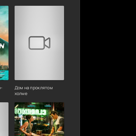
р-
Дом на проклятом
холме