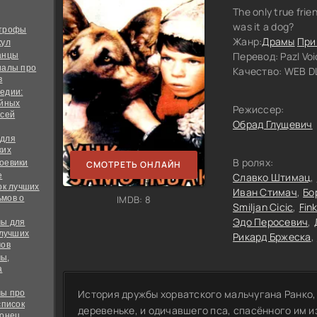
The only true frie
was it a dog?
строфы
Жанр:
Драмы
При
кул
Перевод:
Pazl V
анцы
иалы про
Качество:
WEB DL
в
едии:
ийных
Режиссер:
всей
Обрад Глущевич
 для
ких
В ролях:
оевики
СМОТРЕТЬ ОНЛАЙН
е
Славко Штимац
ок лучших
Иван Стимач
Бо
мов о
IMDB: 8
Smiljan Cicic
Fin
Эдо Перосевич
ы для
 лучших
Рикард Бржеска
мов
ы,
а
История дружбы хорватского мальчугана Ранко,
ы про
список
деревеньке, и одичавшего пса, спасённого им и
конец