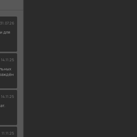
31.07.26
и для
14.11.25
льных
граждён
14.11.25
ат.
11.11.25