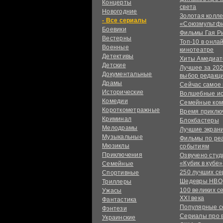
Концерты
света
Новогодние
Золотая колл
сериалы
«Союзмультф
Боевики
Фильмы Гая Р
Вестерны
Топ-10 в онла
Военные
кинотеатре
Детективы
Хиты Амедиат
Детские
Лучшее за 202
Документальные
выбор редакц
Драмы
Сейчас самое
Исторические
Волшебные и
Комедии
Семейные ко
Короткометражные
Время приклю
Криминал
Блокбастеры
Мелодрамы
Лучшие экран
Музыкальные
Фильмы по ре
Мюзиклы
событиям
Приключения
Озвучено сту
«Кубик в кубе»
Семейные
250 лучших с
Спортивные
Шедевры HBO
Триллеры
100 великих с
Ужасы
XXI века
Фантастика
Популярные 
Фэнтези
Сериалы про 
Украинcкие