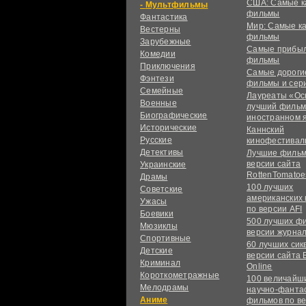
США: Самые к
Мультфильмы
фильмы
Фантастика
Мир: Самые к
Вестерны
фильмы
Зарубежные
Самые прибы
Комедии
фильмы
Приключения
Самые дороги
Фэнтези
фильмы и сер
Семейные
Лауреаты «Ос
Военные
лучший фильм
Биографические
иностранном 
Исторические
Каннский
Русские
кинофестивал
Детективы
Лучшие фильм
версии сайта
Украинские
RottenTomatoe
Драмы
100 лучших
Советские
американских
Ужасы
по версии AFI
Боевики
500 лучших ф
Мюзиклы
версии журнал
Спортивные
60 лучших сик
Детские
версии сайта 
Криминал
Online
Короткометражные
100 величайш
Мелодрамы
научно-фанта
Аниме
фильмов по в