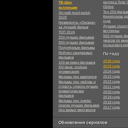
ресурса Total S
ТВ-Шоу
Online
коллекции
Топ 250 филь
Летний must-watch
Кинопоиска до
2025
года
Номинанты «Оскара»
Лучшие спагет
за лучший фильм
вестерны
ТОП 2024
500 лучших ф
250 лучших фильмов
ужасов по мн
500 лучших фильмов
пользователе
Популярные фильмы
Рейтинг ожидаемых
По году
фильмов
2026 года
100 великих фильмов
2025 года
XXI века: особые
2024 года
упоминания
2023 года
Фильмы про вампиров
2022 года
Фильмы про любовь и
страсть: список лучших
2021 года
романтических
2020 года
фильмов
2019 года
Фильмы про зомби:
2018 года
список лучших фильмов
2017 года
про живых мертвецов
Обновления сериалов