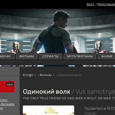
Вxoд
Регистраци
АВНАЯ
ФИЛЬМЫ
СЕРИАЛЫ
МУЛЬТФИЛЬМЫ
АНИМЕ
Kinogo
»
Фильмы
» Одинокий волк
Одинокий волк
/ Vuk samotnja
THE ONLY TRUE FRIEND HE HAD WAS A WOLF. OR WAS I
смос:
х фильмов
Год выпуска:
1972
ие
Слоган: