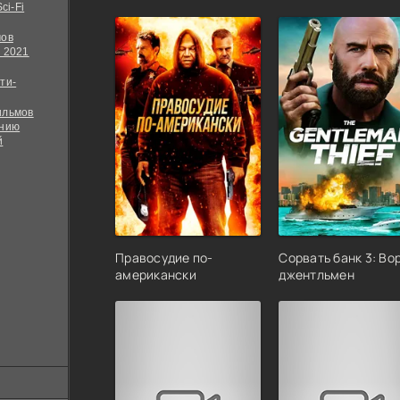
ci-Fi
мов
 2021
ти-
ильмов
ению
й
Правосудие по-
Сорвать банк 3: Во
американски
джентльмен