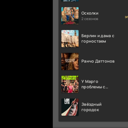
миллион раз
Осколки
э
2 сезонов
Берлин и дама с
горностаем
Ранчо Даттонов
У Марго
проблемы с
деньгами
Звёздный
городок