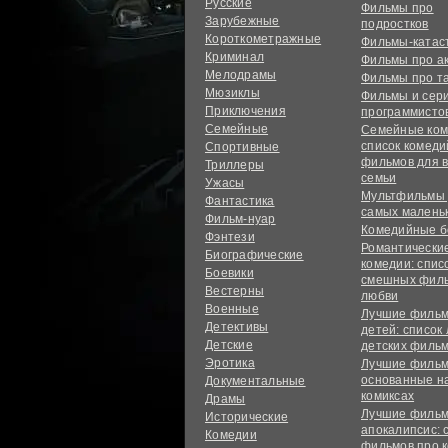
Русские
Фильмы про
Зарубежные
подростков
Короткометражные
Фильмы-ката
Криминал
Фильмы про а
Мелодрамы
Фильмы про т
Мюзиклы
Фильмы и сер
Приключения
программисто
Семейные
Семейные ком
список комед
Спортивные
фильмов для 
Триллеры
семьи
Ужасы
Мультфильмы
Фантастика
самых малень
Фильм-нуар
Комедийные б
Фэнтези
Романтически
Биографические
комедии: спис
Боевики
смешных филь
Вестерны
любви
Военные
Лучшие фильм
Детективы
детей: список
Детские
детских филь
Эротика
Лучшие фильм
основанные н
Документальные
комиксах
Драмы
Лучшие фильм
Исторические
апокалипсис: 
Комедии
фильмов про 