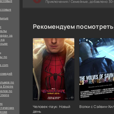
ассовые
Приключения / Семейные, добавлено 30-0
ассовые
льные
Рекомендуем посмотреть
е
иалы
кара» за
 на
языке
ь
ы по
s.com
 комедий
ильмов по
а Empire
велов по
Empire
их
Человек-паук: Новый
Волки с Сэйвин-Хи
стических
день
ерсии