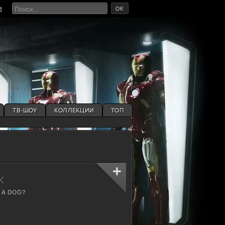
OK
я
ТВ-ШОУ
КОЛЛЕКЦИИ
ТОП
k
T A DOG?