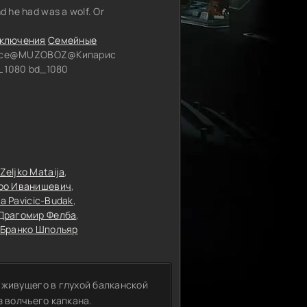
nd he had was a wolf. Or
ключения
Семейные
oice@MUZOBOZ@Кипарис
 1080 bd_1080
Zeljko Mataija
ро Иванишевич
ka Pavicic-Budak
Драгомир Фелба
Бранко Шпольяр
 живущего в глухой балканской
з волчьего капкана.