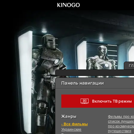
ГЛ
Панель навигации
Включить ТВ режим
Жанры
Фильмы про ко
список лучши
фильмы
про космическ
Украинcкие
путешествия