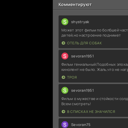
Комментируют
S
shystryak
Может этот фильм по болбшей част
детей,но настроение поднимет
ОТЕЛЬ ДЛЯ СОБАК
S
sevoran1951
Фильм гениальный.Подобных эпоха
кинолент не было. Жаль,что не на
ТРОЯ
S
sevoran1951
Фильм о мужестве и стойкости солд
Всем смотреть!
В СПИСКАХ НЕ ЗНАЧИЛСЯ
S
Sevoran75