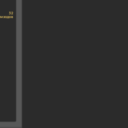
32
пизодов