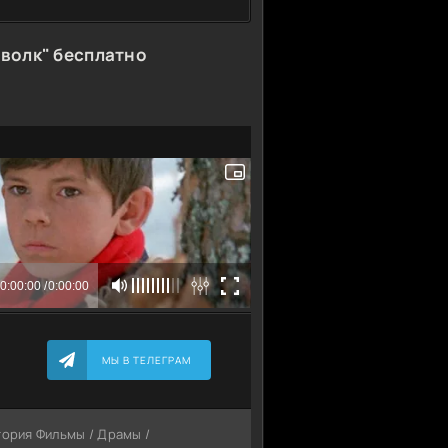
волк" бесплатно
МЫ В ТЕЛЕГРАМ
егория Фильмы / Драмы /