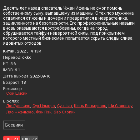
Десять лет назад спасатель Чжан Ифань не смог помочь
собственному сыну, выпавшему из машины. С тех пор мужчина
отдалился от жены и дочери и превратился в неврастеника,
зацикленного на безопасности. Его профессиональные навыки
вновь оказываются востребованы, когда на город
обрушивается тайфун невероятной силы, под прикрытием
которого местный бизнесмен попытается скрыть следы слива
ядовитых отходов.
Китай , 2022 ,
1ч 13м
Перевод:
okko
KП:
5.6
IMDB:
6.1
Дата выхода:
2022-09-16
Возраст:
18
Режиссер:
Сюй Шисин
В ролях:
Лю Гуаньчэн
Сун Цзыцяо
Сун Цин
Шэнь Вэньцзюнь
Ши Сюаньжу
Ляо Чжэньхао
Фэн Пэн
Бао Сяопин
Боевики
ПЛЕЕР 1
ПЛЕЕР 2