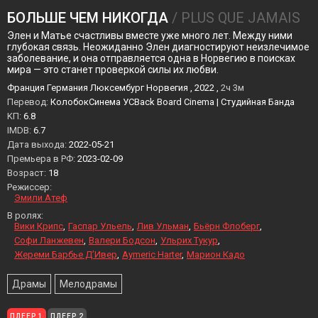
БОЛЬШЕ ЧЕМ НИКОГДА
/ PLUS QUE JAMAIS
Элен и Матье счастливы вместе уже много лет. Между ними
глубокая связь. Неожиданно Элен диагностируют неизлечимое
заболевание, и она отправляется одна в Норвегию в поисках
мира — это станет проверкой силы их любви.
Франция Германия Люксембург Норвегия , 2022 ,
2ч 3м
Перевод:
КолобокСинема УСBack Board Cinema | Студийная Банда
KП:
6.8
IMDB:
6.7
Дата выхода:
2022-05-21
Премьера в РФ:
2023-02-09
Возраст:
18
Режиссер:
Эмили Атеф
В ролях:
Вики Крипс
Гаспар Ульель
Лив Ульман
Бьёрн Флоберг
Софи Ланжевен
Валери Бодсон
Ульрих Тукур
Жереми Барбье Д’Ивер
Aymeric Harter
Марион Кадо
Драмы
Мелодрамы
ПЛЕЕР 1
ПЛЕЕР 2