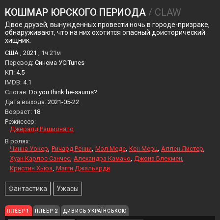
КОШМАР ЮРСКОГО ПЕРИОДА
/ CLAW
Двое друзей, вынужденных провести ночь в городе-призраке,
обнаруживают, что на них охотится опасный доисторический
хищник.
США , 2021 ,
1ч 21м
Перевод:
Синема УСiTunes
KП:
4.5
IMDB:
4.1
Слоган:
Do you think he-saurus?
Дата выхода:
2021-05-22
Возраст:
18
Режиссер:
Джералд Рашионато
В ролях:
Чинна Уокер
Ричард Ренни
Мэл Меде
Кен Мерц
Аллен Листер
Хуан Карлос Санчес
Алехандра Камачо
Джона Блекмен
Кристин Хьюз
Мэгги Джальярди
Фантастика
Ужасы
ПЛЕЕР 1
ПЛЕЕР 2
ДИВИСЬ УКРАЇНСЬКОЮ