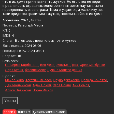
что в их доме прячется нечто жуткое. Но его отец не верит
в реальность страшных монстров и пытается научить сына
преодолевать свои страхи. Тьма сгущается, и мальчику все-
таки придется сразиться с жутью, поселившейся в их доме.
Аргентина , 2024 ,
1ч 20м
Перевод:
Paragraph Media
KП:
5
IMDB:
4
Слоган:
В этом доме поселилось нечто жуткое
Дата выхода:
2024-06-06
Премьера в РФ:
2024-08-01
Возраст:
18
Режиссер:
Гильермо Карбонелл
Бен Дека
Жюльен Дека
Эрве Фребурже
Лора Кулик
Филипе Мелу
Лучано Монтес де Ока
В ролях:
Майло Уэбб
Агустин Ольсесе
Бруно Джакоббе
Бренда Бонотто
Дэн Брончинсон
Аден Нокич
Сара Нокич
Анн Сомот
Алиса Левинсон
Лорен Финли
Ужасы
ПЛЕЕР 1
ПЛЕЕР 2
ДИВИСЬ УКРАЇНСЬКОЮ