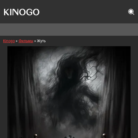
Kinogo
»
Фильмы
» Жуть