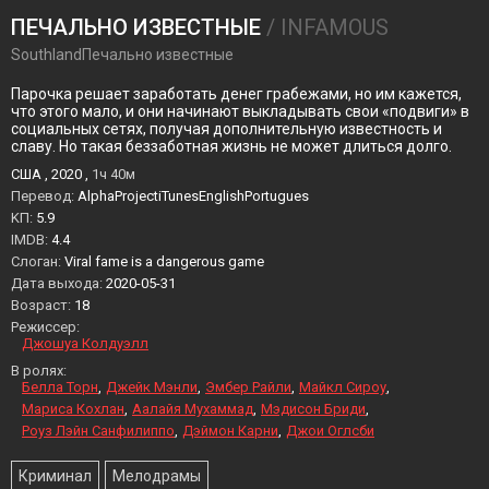
ПЕЧАЛЬНО ИЗВЕСТНЫЕ
/ INFAMOUS
SouthlandПечально известные
Парочка решает заработать денег грабежами, но им кажется,
что этого мало, и они начинают выкладывать свои «подвиги» в
социальных сетях, получая дополнительную известность и
славу. Но такая беззаботная жизнь не может длиться долго.
США , 2020 ,
1ч 40м
Перевод:
AlphaProjectiTunesEnglishPortugues
KП:
5.9
IMDB:
4.4
Слоган:
Viral fame is a dangerous game
Дата выхода:
2020-05-31
Возраст:
18
Режиссер:
Джошуа Колдуэлл
В ролях:
Белла Торн
Джейк Мэнли
Эмбер Райли
Майкл Сироу
Мариса Кохлан
Аалайя Мухаммад
Мэдисон Бриди
Роуз Лэйн Санфилиппо
Дэймон Карни
Джои Оглсби
Криминал
Мелодрамы