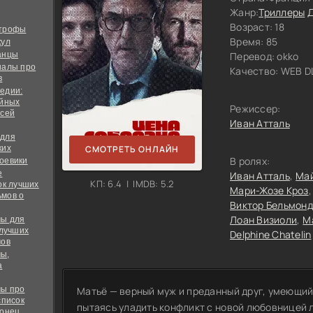
Жанр:
Триллеры
Возраст: 18
строфы
Время: 85
кул
анцы
Перевод:
okko
иалы про
Качество:
WEB DL
в
едии:
ийных
Режиссер:
всей
Иван Атталь
 для
ких
СМОТРЕТЬ ОНЛАЙН
В ролях:
оевики
е
Иван Атталь
Ма
КП: 6.4 | IMDB: 5.2
ок лучших
Мари-Жозе Кроз
мов о
Виктор Бельмон
Лоан Визиоли
М
ы для
 лучших
Delphine Chatelin
мов
ы,
а
ы про
Матьё — верный муж и преданный друг, умеющий
список
пытаясь уладить конфликт с новой любовницей л
конец