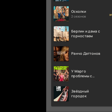
миллион раз
Осколки
э
2 сезонов
Берлин и дама с
горностаем
Ранчо Даттонов
У Марго
проблемы с
деньгами
Звёздный
городок