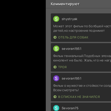
Комментируют
S
shystryak
Может этот фильм по болбшей част
детей,но настроение поднимет
ОТЕЛЬ ДЛЯ СОБАК
S
sevoran1951
Фильм гениальный.Подобных эпоха
кинолент не было. Жаль,что не на
ТРОЯ
S
sevoran1951
Фильм о мужестве и стойкости солд
Всем смотреть!
В СПИСКАХ НЕ ЗНАЧИЛСЯ
S
Sevoran75