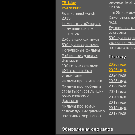
ресурса Total S
ТВ-Шоу
Online
коллекции
Топ 250 филь
Летний must-watch
Кинопоиска до
2025
года
Номинанты «Оскара»
Лучшие спагет
за лучший фильм
вестерны
ТОП 2024
500 лучших ф
250 лучших фильмов
ужасов по мн
500 лучших фильмов
пользователе
Популярные фильмы
Рейтинг ожидаемых
По году
фильмов
2026 года
100 великих фильмов
2025 года
XXI века: особые
2024 года
упоминания
2023 года
Фильмы про вампиров
2022 года
Фильмы про любовь и
страсть: список лучших
2021 года
романтических
2020 года
фильмов
2019 года
Фильмы про зомби:
2018 года
список лучших фильмов
2017 года
про живых мертвецов
Обновления сериалов