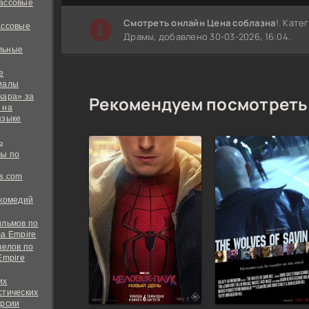
ассовые
Cмотреть онлайн Цена соблазна
!. Кате
ассовые
Драмы, добавлено 30-03-2026, 16:04.
льные
е
иалы
кара» за
Рекомендуем посмотреть
 на
языке
ь
ы по
s.com
 комедий
ильмов по
а Empire
велов по
Empire
их
стических
ерсии