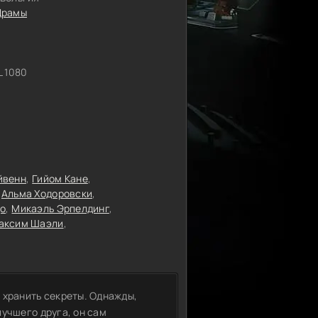
Драмы
 1080
йвенн
Гийом Кане
Альма Ходоровски
до
Микаэль Эрпелдинг
аксим Шаэли
 хранить секреты. Однажды,
учшего друга, он сам