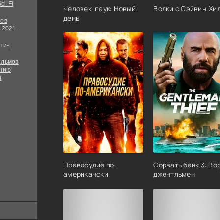
ci-Fi
Человек-паук: Новый
Волки с Сэйвин-Хи
день
мов
 2021
ти-
ильмов
ению
й
Правосудие по-
Сорвать банк 3: Во
американски
джентльмен