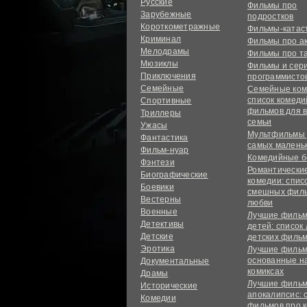
Русские
Фильмы про
Зарубежные
подростков
Короткометражные
Фильмы-ката
Криминал
Фильмы про а
Мелодрамы
Фильмы про т
Мюзиклы
Фильмы и сер
Приключения
программисто
Семейные
Семейные ком
список комед
Спортивные
фильмов для 
Триллеры
семьи
Ужасы
Мультфильмы
Фантастика
самых малень
Фильм-нуар
Комедийные б
Фэнтези
Романтически
Биографические
комедии: спис
Боевики
смешных филь
Вестерны
любви
Военные
Лучшие фильм
Детективы
детей: список
Детские
детских филь
Эротика
Лучшие фильм
основанные н
Документальные
комиксах
Драмы
Лучшие фильм
Исторические
апокалипсис: 
Комедии
фильмов про 