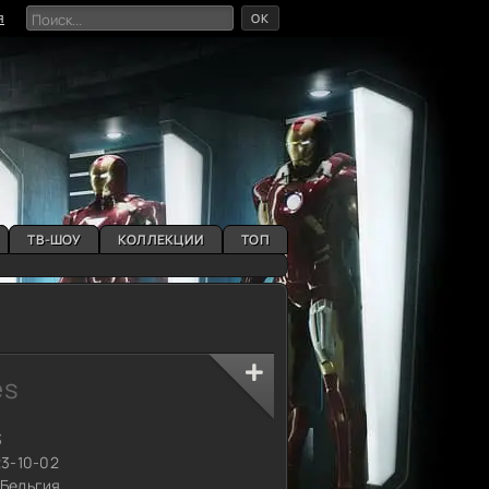
OK
я
ТВ-ШОУ
КОЛЛЕКЦИИ
ТОП
és
3
23-10-02
Бельгия