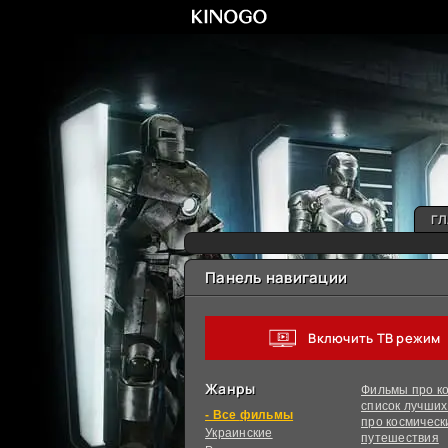
ГЛ
Панель навигации
Включить ТВ режим
Жанры
Фильмы про ко
список лучши
фильмы
про космическ
Украинcкие
путешествия