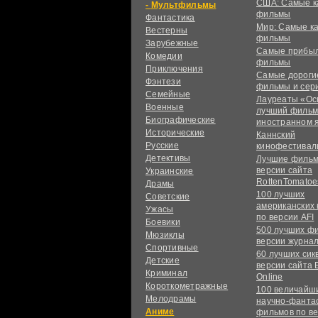
США: Самые к
Мультфильмы
фильмы
Фантастика
Мир: Самые к
Вестерны
фильмы
Зарубежные
Самые прибы
Комедии
фильмы
Приключения
Самые дороги
Фэнтези
фильмы и сер
Семейные
Лауреаты «Ос
Военные
лучший фильм
Биографические
иностранном 
Исторические
Каннский
Русские
кинофестивал
Детективы
Лучшие фильм
версии сайта
Украинские
RottenTomatoe
Драмы
100 лучших
Советские
американских
Ужасы
по версии AFI
Боевики
500 лучших ф
Мюзиклы
версии журнал
Спортивные
60 лучших сик
Детские
версии сайта 
Криминал
Online
Короткометражные
100 величайш
Мелодрамы
научно-фанта
Аниме
фильмов по в