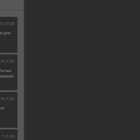
31.07.26
и для
14.11.25
льных
граждён
14.11.25
ат.
11.11.25