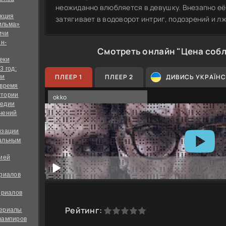
неожиданно влюбляется в девушку. Внезапно её
екция
затягивает в водоворот интриг, подозрений и лж
ильма»
ичи
йн-
Смотреть онлайн "Цена собл
еки
3 год:
ПЛЕЕР 1
ПЛЕЕР 2
ДИВИСЬ УКРАЇН
ии
 время
стории
okko
медии
чений
изации
альным
дией
ериалов
ериалов
0
1
2
3
4
5
Рейтинг:
сериалы
вампиров