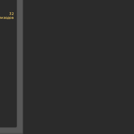
32
пизодов