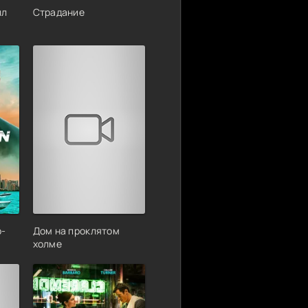
лл
Страдание
р-
Дом на проклятом
холме