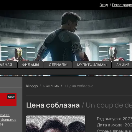
Вxoд
Регистраци
АВНАЯ
ФИЛЬМЫ
СЕРИАЛЫ
МУЛЬТФИЛЬМЫ
АНИМЕ
Kinogo
»
Фильмы
» Цена соблазна
Цена соблазна
/ Un coup de d
смос:
Год выпуска:
202
х фильмов
Дата выхода: 20
ие
Страна:
Франция 