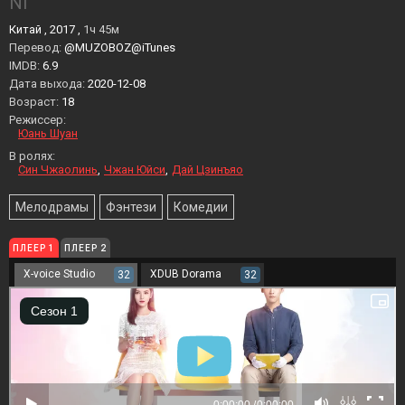
NI
Китай , 2017 ,
1ч 45м
Перевод:
@MUZOBOZ@iTunes
IMDB:
6.9
Дата выхода:
2020-12-08
Возраст:
18
Режиссер:
Юань Шуан
В ролях:
Син Чжаолинь
Чжан Юйси
Дай Цзинъяо
Мелодрамы
Фэнтези
Комедии
ПЛЕЕР 1
ПЛЕЕР 2
X-voice Studio
XDUB Dorama
32
32