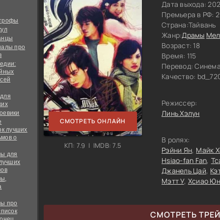
Дата выхода: 20
Премьера в РФ: 
строфы
Страна:
Тайвань
кул
Жанр:
Драмы
Мел
анцы
Возраст: 18
иалы про
Время: 115
в
едии:
Перевод:
Синема
ийных
Качество:
bd_720
всей
 для
Режиссер:
ких
Линь Хэлун
оевики
СМОТРЕТЬ ОНЛАЙН
е
ок лучших
мов о
В ролях:
КП: 7.9 | IMDB: 7.5
Рэйни Ян
Майк Х
ы для
Hsiao-fan Fan
Тс
 лучших
Джанель Цай
Кэ
мов
ы,
Мэтт У
Хсиао Юн
а
ы про
список
СМОТРЕТЬ ТРЕ
конец