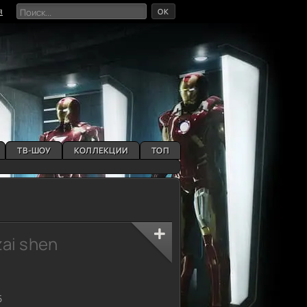
OK
я
ТВ-ШОУ
КОЛЛЕКЦИИ
ТОП
zai shen
5