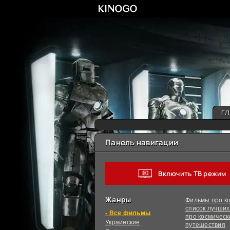
ГЛ
Панель навигации
Включить ТВ режим
Жанры
Фильмы про ко
список лучши
фильмы
про космическ
Украинcкие
путешествия