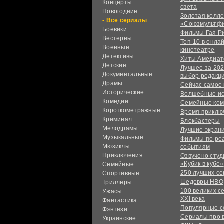
Концерты
света
Новогодние
Золотая колл
сериалы
«Союзмультф
Боевики
Фильмы Гая Р
Вестерны
Топ-10 в онла
Военные
кинотеатре
Детективы
Хиты Амедиат
Детские
Лучшее за 202
Документальные
выбор редакц
Драмы
Сейчас самое
Исторические
Волшебные и
Комедии
Семейные ко
Короткометражные
Время приклю
Криминал
Блокбастеры
Мелодрамы
Лучшие экран
Музыкальные
Фильмы по ре
Мюзиклы
событиям
Приключения
Озвучено сту
«Кубик в кубе»
Семейные
250 лучших с
Спортивные
Шедевры HBO
Триллеры
100 великих с
Ужасы
XXI века
Фантастика
Популярные 
Фэнтези
Сериалы про 
Украинcкие