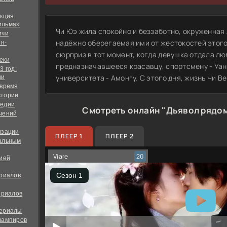
екция
ильма»
Чи Юэ жила спокойно и беззаботно, окруженная
ичи
надёжно оберегаемая ими от жестокостей этого
йн-
сюрприз в тот момент, когда девушка отдала л
еки
предназначавшееся красавцу, спортсмену - Уан
3 год:
университета - Амонгу. С этого дня, жизнь Чи В
ии
 время
стории
медии
Смотреть онлайн "Дьявол рядом
чений
изации
ПЛЕЕР 1
ПЛЕЕР 2
альным
Viare
20
дией
ериалов
ериалов
сериалы
вампиров