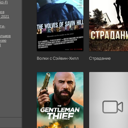
ci-Fi
мов
 2021
ти-
ильмов
ению
й
Волки с Сэйвин-Хилл
Страдание