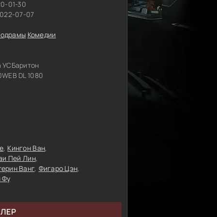
20-01-30
2022-07-07
одрамы
Комедии
 УСБаритон
WEB DL 1080
е
Кингон Ван
аи Пей Лин
терин Ванг
Фигаро Цэн
 Фу
ЙЛЕР