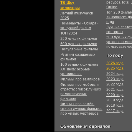
ресурса Total S
ТВ-Шоу
Online
коллекции
Топ 250 филь
Летний must-watch
Кинопоиска до
2025
года
Номинанты «Оскара»
Лучшие спагет
за лучший фильм
вестерны
ТОП 2024
500 лучших ф
250 лучших фильмов
ужасов по мн
500 лучших фильмов
пользователе
Популярные фильмы
Рейтинг ожидаемых
По году
фильмов
2026 года
100 великих фильмов
2025 года
XXI века: особые
2024 года
упоминания
2023 года
Фильмы про вампиров
2022 года
Фильмы про любовь и
страсть: список лучших
2021 года
романтических
2020 года
фильмов
2019 года
Фильмы про зомби:
2018 года
список лучших фильмов
2017 года
про живых мертвецов
Обновления сериалов