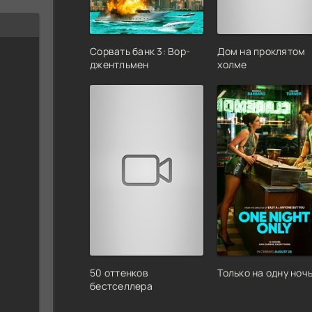
Сорвать банк 3: Вор-
Дом на проклятом
джентльмен
холме
50 оттенков
Только на одну ноч
бестселлера