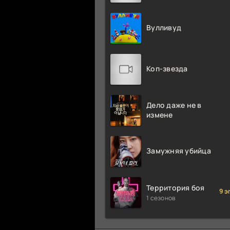
Вулливуд
Коп-звезда
Дело даже не в
измене
Замужняя убийца
Территория боя
9 э
1 сезонов