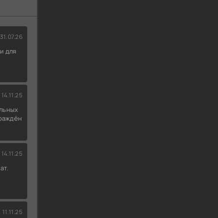
31.07.26
и для
14.11.25
льных
граждён
14.11.25
ат.
11.11.25