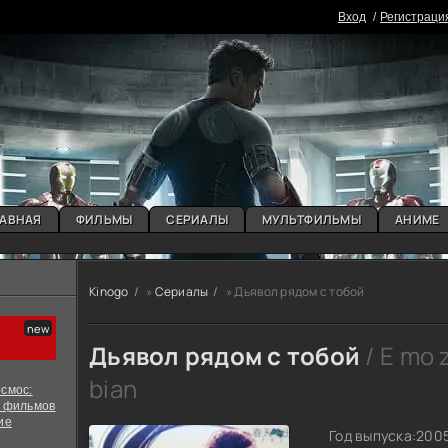
Вxoд
Регистраци
АВНАЯ
ФИЛЬМЫ
СЕРИАЛЫ
МУЛЬТФИЛЬМЫ
АНИМЕ
Kinogo
»
Сериалы
» Дьявол рядом с тобой
Дьявол рядом с тобой
/ E mo 
bian
смос:
х фильмов
ие
Год выпуска:
200