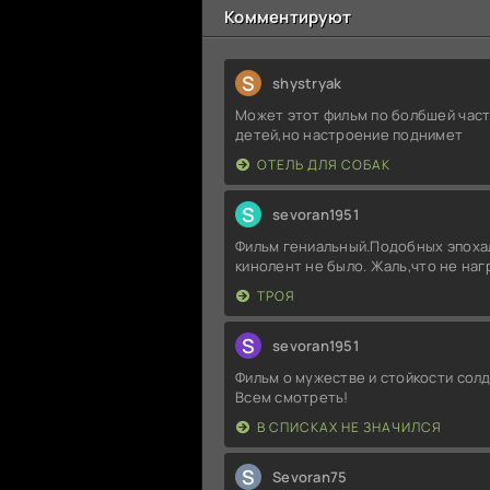
Комментируют
S
shystryak
Может этот фильм по болбшей част
детей,но настроение поднимет
ОТЕЛЬ ДЛЯ СОБАК
S
sevoran1951
Фильм гениальный.Подобных эпоха
кинолент не было. Жаль,что не на
ТРОЯ
S
sevoran1951
Фильм о мужестве и стойкости солд
Всем смотреть!
В СПИСКАХ НЕ ЗНАЧИЛСЯ
S
Sevoran75