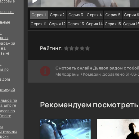
ассовые
ассовые
Серия 1
Серия 2
Серия 3
Серия 4
Серия 5
Серия 6
льные
Серия 11
Серия 12
Серия 13
Серия 14
Серия 15
Серия 1
е
иалы
кара» за
0
1
2
3
4
5
Рейтинг:
 на
языке
ь
Cмотреть онлайн Дьявол рядом с тобо
ы по
Мелодрамы / Комедии, добавлено 31-03-2
s.com
 комедий
ильмов по
Рекомендуем посмотреть
а Empire
велов по
Empire
их
стических
ерсии