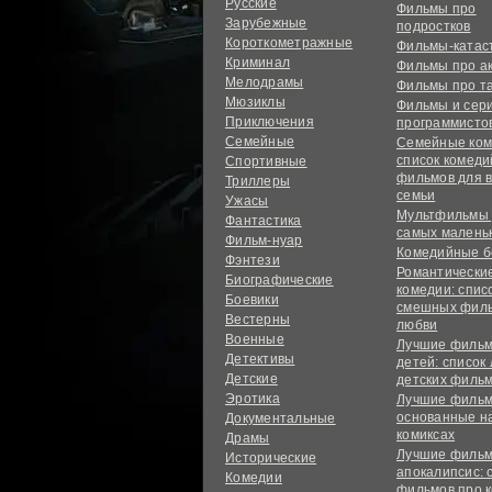
Русские
Фильмы про
Зарубежные
подростков
Короткометражные
Фильмы-ката
Криминал
Фильмы про а
Мелодрамы
Фильмы про т
Мюзиклы
Фильмы и сер
Приключения
программисто
Семейные
Семейные ком
список комед
Спортивные
фильмов для 
Триллеры
семьи
Ужасы
Мультфильмы
Фантастика
самых малень
Фильм-нуар
Комедийные б
Фэнтези
Романтически
Биографические
комедии: спис
Боевики
смешных филь
Вестерны
любви
Военные
Лучшие фильм
Детективы
детей: список
Детские
детских филь
Эротика
Лучшие фильм
основанные н
Документальные
комиксах
Драмы
Лучшие фильм
Исторические
апокалипсис: 
Комедии
фильмов про 