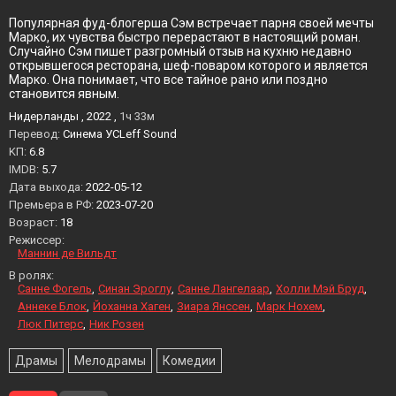
Популярная фуд-блогерша Сэм встречает парня своей мечты
Марко, их чувства быстро перерастают в настоящий роман.
Случайно Сэм пишет разгромный отзыв на кухню недавно
открывшегося ресторана, шеф-поваром которого и является
Марко. Она понимает, что все тайное рано или поздно
становится явным.
Нидерланды , 2022 ,
1ч 33м
Перевод:
Синема УСLeff Sound
KП:
6.8
IMDB:
5.7
Дата выхода:
2022-05-12
Премьера в РФ:
2023-07-20
Возраст:
18
Режиссер:
Маннин де Вильдт
В ролях:
Санне Фогель
Синан Эроглу
Санне Лангелаар
Холли Мэй Бруд
Аннеке Блок
Йоханна Хаген
Зиара Янссен
Марк Нохем
Люк Питерс
Ник Розен
Драмы
Мелодрамы
Комедии