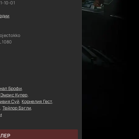
1-10-01
едии
ojectokko
 1080
нал Брофи
Эмрис Купер
ивия Суй
Корнелия Гест
Тейлор Бэгли
и
ЙЛЕР