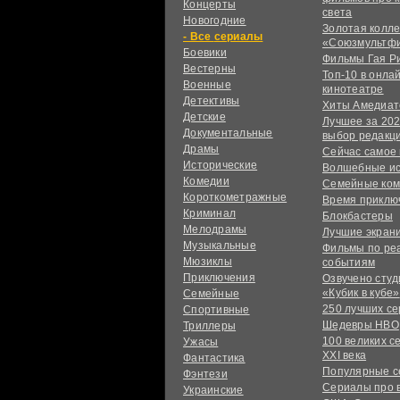
Концерты
света
Новогодние
Золотая колл
сериалы
«Союзмультф
Боевики
Фильмы Гая Р
Вестерны
Топ-10 в онла
Военные
кинотеатре
Детективы
Хиты Амедиат
Детские
Лучшее за 202
Документальные
выбор редакц
Драмы
Сейчас самое
Исторические
Волшебные и
Комедии
Семейные ко
Короткометражные
Время приклю
Криминал
Блокбастеры
Мелодрамы
Лучшие экран
Музыкальные
Фильмы по ре
Мюзиклы
событиям
Приключения
Озвучено сту
«Кубик в кубе»
Семейные
250 лучших с
Спортивные
Шедевры HBO
Триллеры
100 великих с
Ужасы
XXI века
Фантастика
Популярные 
Фэнтези
Сериалы про 
Украинcкие