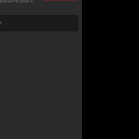
важайте себя и
?