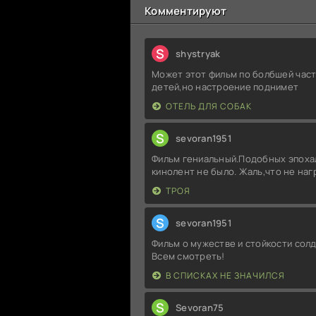
Комментируют
S
shystryak
Может этот фильм по болбшей част
детей,но настроение поднимет
ОТЕЛЬ ДЛЯ СОБАК
S
sevoran1951
Фильм гениальный.Подобных эпоха
кинолент не было. Жаль,что не на
ТРОЯ
S
sevoran1951
Фильм о мужестве и стойкости солд
Всем смотреть!
В СПИСКАХ НЕ ЗНАЧИЛСЯ
S
Sevoran75