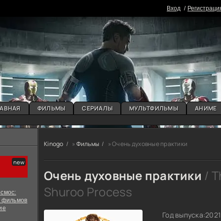
Вxoд
Регистраци
АВНАЯ
ФИЛЬМЫ
СЕРИАЛЫ
МУЛЬТФИЛЬМЫ
АНИМЕ
Kinogo
»
Фильмы
» Очень духовные практики
Очень духовные практики
/ T
Shuroo Process
смос:
х фильмов
ие
Год выпуска:
2021