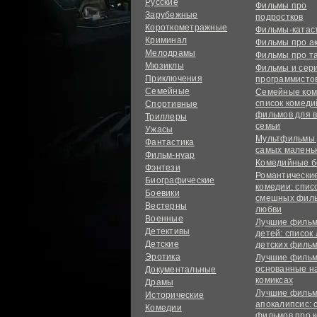
Русские
Фильмы про
Зарубежные
подростков
Короткометражные
Фильмы-ката
Криминал
Фильмы про а
Мелодрамы
Фильмы про т
Мюзиклы
Фильмы и сер
Приключения
программисто
Семейные
Семейные ком
список комед
Спортивные
фильмов для 
Триллеры
семьи
Ужасы
Мультфильмы
Фантастика
самых малень
Фильм-нуар
Комедийные б
Фэнтези
Романтически
Биографические
комедии: спис
Боевики
смешных филь
Вестерны
любви
Военные
Лучшие фильм
Детективы
детей: список
Детские
детских филь
Эротика
Лучшие фильм
основанные н
Документальные
комиксах
Драмы
Лучшие фильм
Исторические
апокалипсис: 
Комедии
фильмов про 