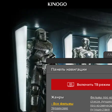
ГЛ
Панель навигации
Включить ТВ режим
Жанры
Фильмы про ко
список лучши
фильмы
про космическ
Украинcкие
путешествия