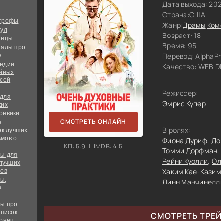
Дата выхода: 202
Страна:
США
строфы
Жанр:
Драмы
Ком
кул
Возраст: 18
анцы
Время: 95
иалы про
Перевод:
AlphaPr
в
едии:
Качество:
WEB DL
ийных
всей
Режиссер:
 для
Эмрис Купер
ких
оевики
СМОТРЕТЬ ОНЛАЙН
е
В ролях:
ок лучших
мов о
Фиона Дуриф
До
КП: 5.9 | IMDB: 4.5
Томми Дорфман
ы для
Рейни Куолли
Ол
 лучших
Хаким Кае-Казим
мов
ы,
Линн Манчинелл
а
ы про
список
СМОТРЕТЬ ТРЕ
конец