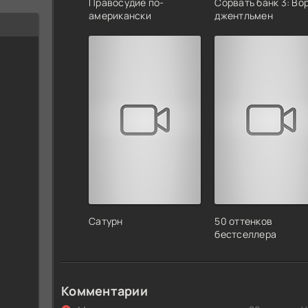
Правосудие по-
Сорвать банк 3: Во
американски
джентльмен
Сатурн
50 оттенков
бестселлера
Комментарии