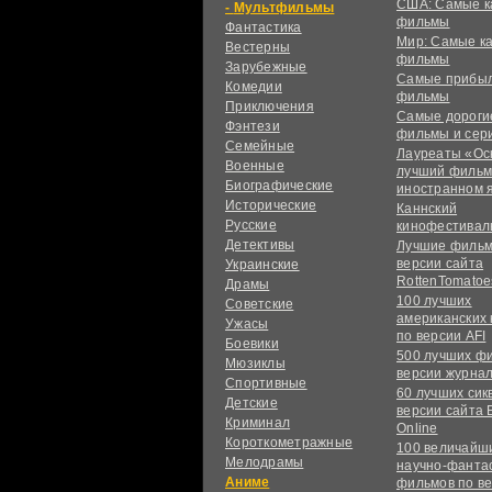
США: Самые к
Мультфильмы
фильмы
Фантастика
Мир: Самые к
Вестерны
фильмы
Зарубежные
Самые прибы
Комедии
фильмы
Приключения
Самые дороги
Фэнтези
фильмы и сер
Семейные
Лауреаты «Ос
Военные
лучший фильм
Биографические
иностранном 
Исторические
Каннский
Русские
кинофестивал
Детективы
Лучшие фильм
версии сайта
Украинские
RottenTomatoe
Драмы
100 лучших
Советские
американских
Ужасы
по версии AFI
Боевики
500 лучших ф
Мюзиклы
версии журнал
Спортивные
60 лучших сик
Детские
версии сайта 
Криминал
Online
Короткометражные
100 величайш
Мелодрамы
научно-фанта
Аниме
фильмов по в