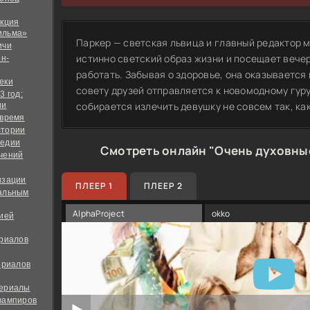
екция
ильма»
Паркер — светская львица и главный редактор 
ичи
истинно светский образ жизни и посещает вечер
йн-
работать. Забывая о здоровье, она оказывается
еки
совету друзей отправляется к новомодному гуру
3 год:
собирается излечить девушку не совсем так, ка
ии
 время
стории
медии
Смотреть онлайн "Очень духовные
чений
изации
ПЛЕЕР 1
ПЛЕЕР 2
альным
AlphaProject
okko
дией
ериалов
ериалов
сериалы
вампиров