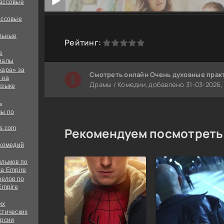
ассовые
ассовые
льные
0
1
2
3
4
5
Рейтинг:
е
иалы
кара» за
Cмотреть онлайн Очень духовные прак
 на
Драмы / Комедии, добавлено 31-03-2026, 
языке
ь
ы по
s.com
Рекомендуем посмотреть
 комедий
ильмов по
а Empire
велов по
Empire
их
стических
ерсии