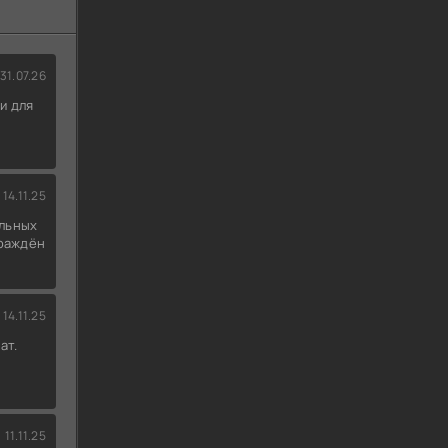
31.07.26
и для
14.11.25
льных
граждён
14.11.25
ат.
11.11.25