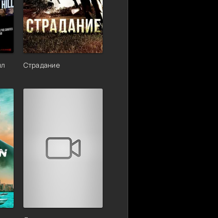
лл
Страдание