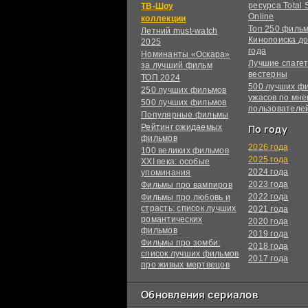
ресурса Total S
ТВ-Шоу
Online
коллекции
Топ 250 филь
Летний must-watch
Кинопоиска до
2025
года
Номинанты «Оскара»
Лучшие спагет
за лучший фильм
вестерны
ТОП 2024
500 лучших ф
250 лучших фильмов
ужасов по мн
500 лучших фильмов
пользователе
Популярные фильмы
Рейтинг ожидаемых
По году
фильмов
2026 года
100 великих фильмов
2025 года
XXI века: особые
2024 года
упоминания
2023 года
Фильмы про вампиров
2022 года
Фильмы про любовь и
страсть: список лучших
2021 года
романтических
2020 года
фильмов
2019 года
Фильмы про зомби:
2018 года
список лучших фильмов
2017 года
про живых мертвецов
Обновления сериалов