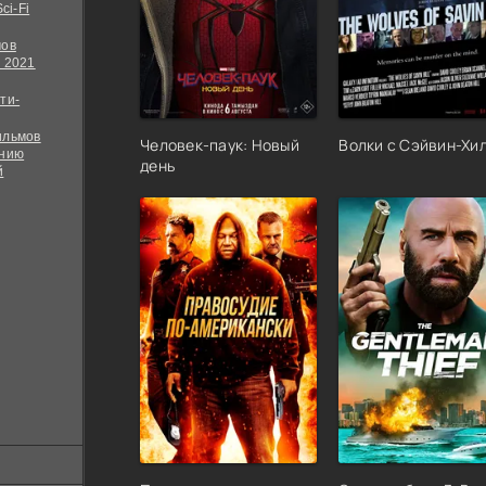
ci-Fi
мов
 2021
ти-
ильмов
Человек-паук: Новый
Волки с Сэйвин-Хи
ению
день
й