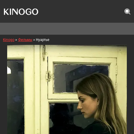
Kinogo
»
Фильмы
» Нуартье