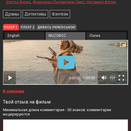
Златко Бурич
Франческо Пьячентини-Смит
Натаниэл Аллен
Драмы
Детективы
Фэнтези
ПЛЕЕР 1
ПЛЕЕР 2
ДИВИСЬ УКРАЇНСЬКОЮ
English
MUZOBOZ
iTunes
В закладки
Твой отзыв на фильм
Минимальная длина комментария - 50 знаков. комментарии
модерируются