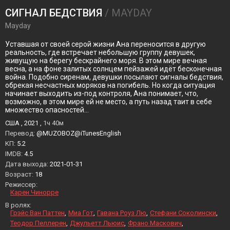
СИГНАЛ БЕДСТВИЯ
/ MAYDAY
Mayday
Уставшая от своей серой жизни Ана переносится в другую
реальность, где встречает небольшую группу девушек,
живущую на берегу бескрайнего моря. В этом мире вечная
весна, а на фоне залитых солнцем пейзажей идёт бесконечная
война. Подобно сиренам, девушки посылают сигналы бедствия,
обрекая несчастных моряков на погибель. Но когда ситуация
начинает выходить из-под контроля, Ана понимает, что,
возможно, в этом мире ей не место, а путь назад таит в себе
множество опасностей…
США , 2021 ,
1ч 40м
Перевод:
@MUZOBOZ@iTunesEnglish
KП:
5.2
IMDB:
4.5
Дата выхода:
2021-01-31
Возраст:
18
Режиссер:
Карен Чинорре
В ролях:
Грэйс Ван Паттен
Миа Гот
Гавана Роуз Лю
Стефани Соколински
Теодор Пеллерен
Джульетт Льюис
Франо Маскович