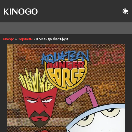
Kinogo
»
Сериалы
» Команда Фастфуд