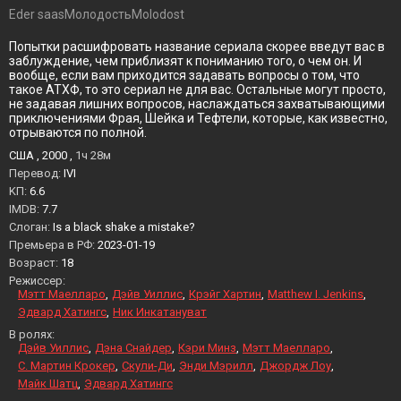
Eder saasМолодостьMolodost
Попытки расшифровать название сериала скорее введут вас в
заблуждение, чем приблизят к пониманию того, о чем он. И
вообще, если вам приходится задавать вопросы о том, что
такое АТХФ, то это сериал не для вас. Остальные могут просто,
не задавая лишних вопросов, наслаждаться захватывающими
приключениями Фрая, Шейка и Тефтели, которые, как известно,
отрываются по полной.
США , 2000 ,
1ч 28м
Перевод:
IVI
KП:
6.6
IMDB:
7.7
Слоган:
Is a black shake a mistake?
Премьера в РФ:
2023-01-19
Возраст:
18
Режиссер:
Мэтт Маелларо
Дэйв Уиллис
Крэйг Хартин
Matthew I. Jenkins
Эдвард Хатингс
Ник Инкатануват
В ролях:
Дэйв Уиллис
Дэна Снайдер
Кэри Минз
Мэтт Маелларо
С. Мартин Крокер
Скули-Ди
Энди Мэрилл
Джордж Лоу
Майк Шатц
Эдвард Хатингс