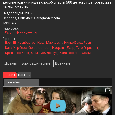
детские жизни и ищет способ спасти 600 детей от депортации в
лагеря смерти.
Нидерланды , 2012
Перевод:
Синема УСParagraph Media
IMDB:
6.9
Режиссер:
Рудольф ван ден Берг
В ролях:
Ерун Шпиценбергер
Карл Маркович
Нинке Бекхойзен
Катя Херберс
Golda de Leon
Насрдин Дхар
Тиго Гернандт
Крейн тер Брак
Ольга Зёйдерхук
Хава Вор ин-т Хольт
Драмы
Биографические
Военные
ПЛЕЕР 1
ПЛЕЕР 2
porcellus