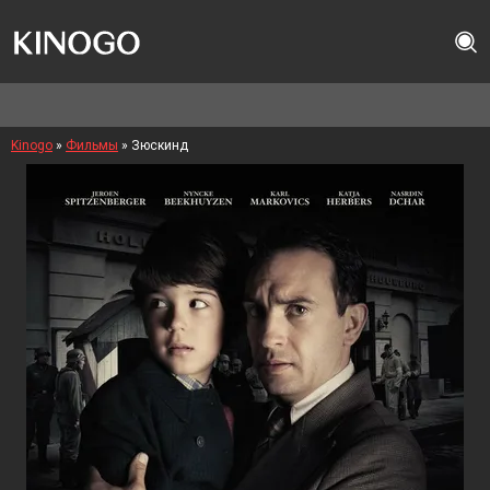
Kinogo
»
Фильмы
» Зюскинд