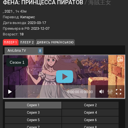
ФЕНА: ПРИНЦЕССА ПИРАТОВ
/ 海賊王女
, 2021 ,
1ч 43м
Перевод:
Кипарис
Дата выхода:
2023-03-17
Премьера в РФ:
2023-12-07
Возраст:
18
ПЛЕЕР 1
ПЛЕЕР 2
ДИВИСЬ УКРАЇНСЬКОЮ
AniLibria.TV
8
Серия 1
Серия 2
Серия 3
Серия 4
Серия 5
Серия 6
Серия 7
Серия 8