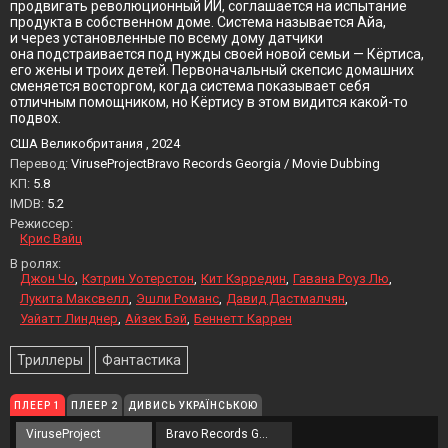
продвигать революционный ИИ, соглашается на испытание
продукта в собственном доме. Система называется Айа,
и через установленные по всему дому датчики
она подстраивается под нужды своей новой семьи — Кёртиса,
его жены и троих детей. Первоначальный скепсис домашних
сменяется восторгом, когда система показывает себя
отличным помощником, но Кёртису в этом видится какой-то
подвох.
США Великобритания , 2024
Перевод:
ViruseProjectBravo Records Georgia / Movie Dubbing
KП:
5.8
IMDB:
5.2
Режиссер:
Крис Вайц
В ролях:
Джон Чо
Кэтрин Уотерстон
Кит Кэрредин
Гавана Роуз Лю
Лукита Максвелл
Эшли Романс
Давид Дастмалчян
Уайатт Линднер
Айзек Бэй
Беннетт Каррен
Триллеры
Фантастика
ПЛЕЕР 1
ПЛЕЕР 2
ДИВИСЬ УКРАЇНСЬКОЮ
ViruseProject
Bravo Records Georgia / Movie Dubbing