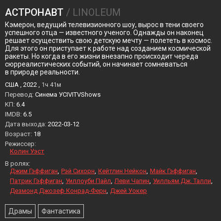
АСТРОНАВТ
/ LINOLEUM
Кэмерон, ведущий телевизионного шоу, вырос в тени своего
успешного отца — известного ученого. Однажды он наконец
решает осуществить свою детскую мечту — полететь в космос.
Для этого он приступает к работе над созданием космической
ракеты. Но когда в его жизни внезапно происходит череда
сюрреалистических событий, он начинает сомневаться
в природе реальности.
США , 2022 ,
1ч 41м
Перевод:
Синема УСIVITVShows
KП:
6.4
IMDB:
6.5
Дата выхода:
2022-03-12
Возраст:
18
Режиссер:
Колин Уэст
В ролях:
Джим Гэффиган
Рэй Сихорн
Кейтлин Нейкон
Майк Гэффиган
Патрик Гэффиган
Уиллоуби Пайл
Леви Чапин
Уилльям Дж. Талли
Дезмонд Джозеф Конрад-Ферн
Джей Уокер
Драмы
Фантастика