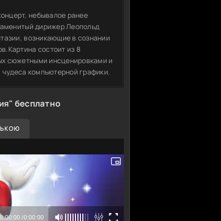
онцерт, небывалое ранее
знаменитый дирижер Леопольд
нтазии, возникающие в сознании
в.Картина состоит из 8
ых сюжетными инсценировками и
чудеса компьютерной графики.
ия" бесплатно
СЬКОЮ