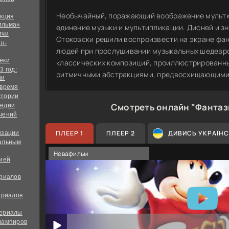
Необычайный, поражающий воображение мультк
екция
ильма»
единение музыки и мультипликации. Дисней и 
ичи
Стоковски решили воспроизвести на экране фа
йн-
людей при прослушивании музыкальных шедевро
еки
классических композиций, проиллюстрированн
3 год:
ритмичными абстракциями, предвосхищающими 
ии
 время
стории
Смотреть онлайн "Фантаз
медии
чений
ПЛЕЕР 1
ПЛЕЕР 2
ДИВИСЬ УКРАЇН
изации
альным
Невафильм
дией
ериалов
ериалов
сериалы
вампиров