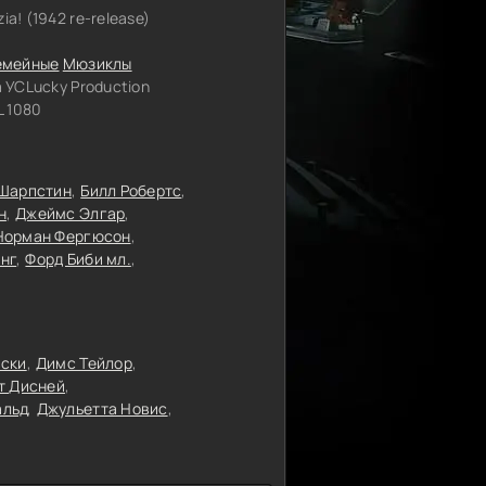
ia! (1942 re-release)
емейные
Мюзиклы
 УСLucky Production
 1080
 Шарпстин
Билл Робертс
н
Джеймс Элгар
Норман Фергюсон
нг
Форд Биби мл.
вски
Димс Тейлор
т Дисней
льд
Джульетта Новис