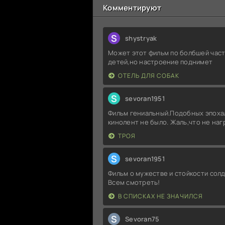
Комментируют
S
shystryak
Может этот фильм по болбшей част
детей,но настроение поднимет
ОТЕЛЬ ДЛЯ СОБАК
S
sevoran1951
Фильм гениальный.Подобных эпоха
кинолент не было. Жаль,что не на
ТРОЯ
S
sevoran1951
Фильм о мужестве и стойкости солд
Всем смотреть!
В СПИСКАХ НЕ ЗНАЧИЛСЯ
S
Sevoran75