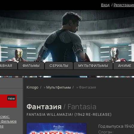
Вxoд
Регистраци
АВНАЯ
ФИЛЬМЫ
СЕРИАЛЫ
МУЛЬТФИЛЬМЫ
АНИМЕ
Kinogo
»
Мультфильмы
» Фантазия
Фантазия
/ Fantasia
FANTASIA WILL AMAZIA! (1942 RE-RELEASE)
смос:
х фильмов
Год выпуска:
194
ие
Слоган: