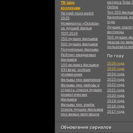
ресурса Total S
ТВ-Шоу
Online
коллекции
Топ 250 филь
Летний must-watch
Кинопоиска до
2025
года
Номинанты «Оскара»
Лучшие спагет
за лучший фильм
вестерны
ТОП 2024
500 лучших ф
250 лучших фильмов
ужасов по мн
500 лучших фильмов
пользователе
Популярные фильмы
Рейтинг ожидаемых
По году
фильмов
2026 года
100 великих фильмов
2025 года
XXI века: особые
2024 года
упоминания
2023 года
Фильмы про вампиров
2022 года
Фильмы про любовь и
страсть: список лучших
2021 года
романтических
2020 года
фильмов
2019 года
Фильмы про зомби:
2018 года
список лучших фильмов
2017 года
про живых мертвецов
Обновления сериалов