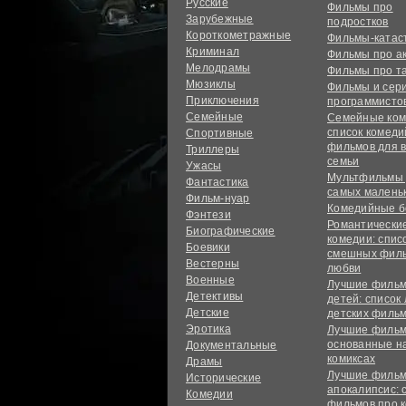
Русские
Фильмы про
Зарубежные
подростков
Короткометражные
Фильмы-ката
Криминал
Фильмы про а
Мелодрамы
Фильмы про т
Мюзиклы
Фильмы и сер
Приключения
программисто
Семейные
Семейные ком
список комед
Спортивные
фильмов для 
Триллеры
семьи
Ужасы
Мультфильмы
Фантастика
самых малень
Фильм-нуар
Комедийные б
Фэнтези
Романтически
Биографические
комедии: спис
Боевики
смешных филь
Вестерны
любви
Военные
Лучшие фильм
Детективы
детей: список
Детские
детских филь
Эротика
Лучшие фильм
основанные н
Документальные
комиксах
Драмы
Лучшие фильм
Исторические
апокалипсис: 
Комедии
фильмов про 