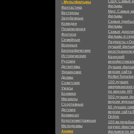
США: Самые к
Мультфильмы
фильмы
Фантастика
Мир: Самые к
Вестерны
фильмы
Зарубежные
Самые прибы
Комедии
фильмы
Приключения
Самые дороги
Фэнтези
фильмы и сер
Семейные
Лауреаты «Ос
Военные
лучший фильм
Биографические
иностранном 
Исторические
Каннский
Русские
кинофестивал
Детективы
Лучшие фильм
версии сайта
Украинские
RottenTomatoe
Драмы
100 лучших
Советские
американских
Ужасы
по версии AFI
Боевики
500 лучших ф
Мюзиклы
версии журнал
Спортивные
60 лучших сик
Детские
версии сайта 
Криминал
Online
Короткометражные
100 величайш
Мелодрамы
научно-фанта
Аниме
фильмов по в