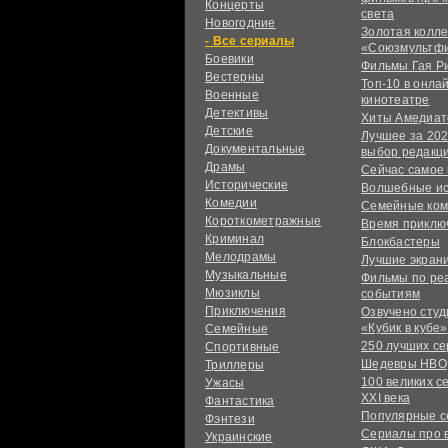
Концерты
света
Новогодние
Золотая колл
сериалы
«Союзмультф
Боевики
Фильмы Гая Р
Вестерны
Топ-10 в онла
Военные
кинотеатре
Детективы
Хиты Амедиат
Детские
Лучшее за 202
Документальные
выбор редакц
Драмы
Сейчас самое
Исторические
Волшебные и
Комедии
Семейные ко
Короткометражные
Время приклю
Криминал
Блокбастеры
Мелодрамы
Лучшие экран
Музыкальные
Фильмы по ре
Мюзиклы
событиям
Приключения
Озвучено сту
«Кубик в кубе»
Семейные
250 лучших с
Спортивные
Шедевры HBO
Триллеры
100 великих с
Ужасы
XXI века
Фантастика
Популярные 
Фэнтези
Сериалы про 
Украинcкие