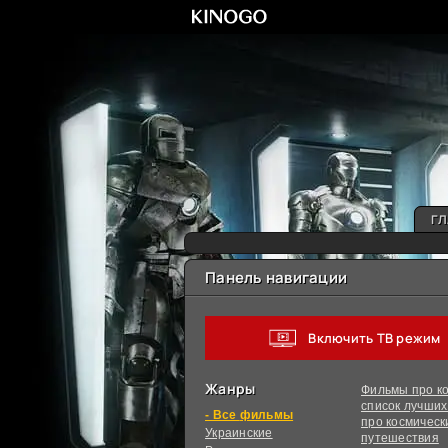
ГЛ
Панель навигации
Включить ТВ режим
Жанры
Фильмы про ко
список лучши
фильмы
про космическ
Украинcкие
путешествия