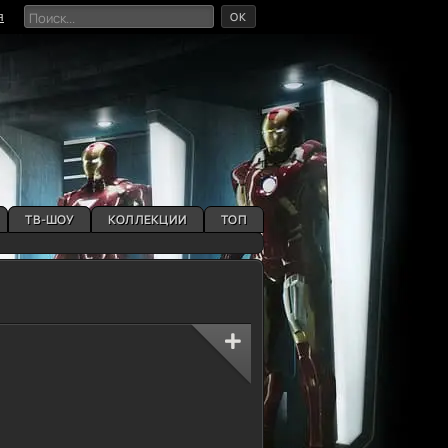
OK
я
ТВ-ШОУ
КОЛЛЕКЦИИ
ТОП
0