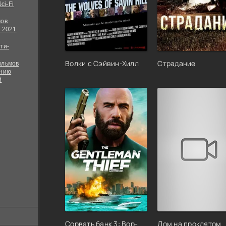
ci-Fi
мов
 2021
ти-
Волки с Сэйвин-Хилл
Страдание
ильмов
ению
й
Сорвать банк 3: Вор-
Дом на проклятом