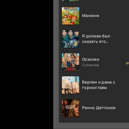
Аттенборо
Манюня
Я должен был
сказать это
миллион раз
Осколки
э
2 сезонов
Берлин и дама с
горностаем
Ранчо Даттонов