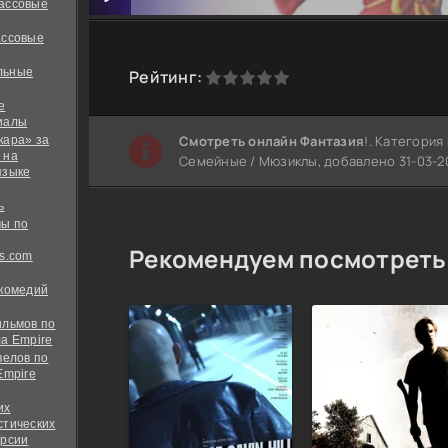
ассовые
ассовые
льные
0
1
2
3
4
5
Рейтинг:
е
иалы
Cмотреть онлайн Фантазия
!. Категория
кара» за
 на
Семейные / Мюзиклы, добавлено 31-03-20
языке
ь
ы по
Рекомендуем посмотреть
s.com
 комедий
ильмов по
а Empire
велов по
Empire
их
стических
ерсии