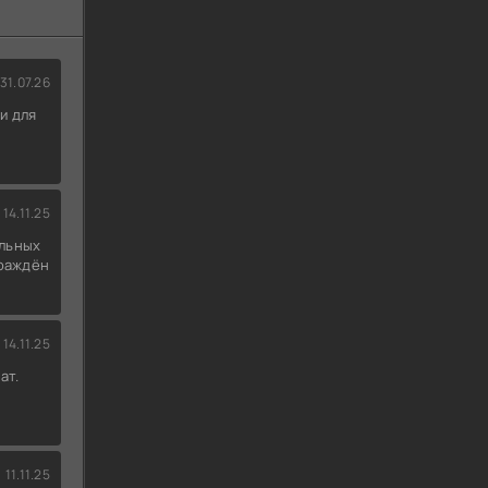
31.07.26
и для
14.11.25
льных
граждён
14.11.25
ат.
11.11.25