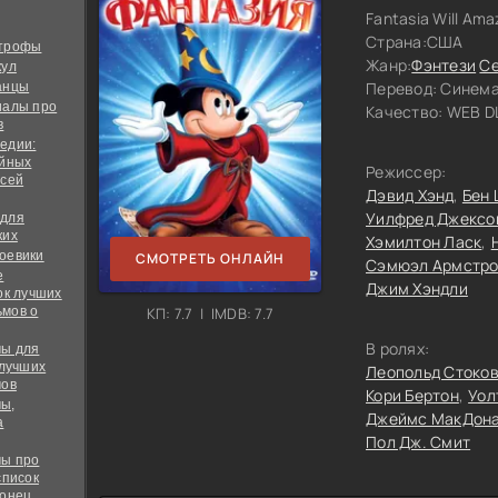
Fantasia Will Amaz
Страна:
США
строфы
Жанр:
Фэнтези
С
кул
Перевод:
Синема
анцы
иалы про
Качество:
WEB DL
в
едии:
ийных
Режиссер:
всей
Дэвид Хэнд
Бен
Уилфред Джексо
 для
ких
Хэмилтон Ласк
оевики
СМОТРЕТЬ ОНЛАЙН
Сэмюэл Армстро
е
Джим Хэндли
ок лучших
мов о
КП: 7.7 | IMDB: 7.7
В ролях:
ы для
 лучших
Леопольд Стоко
мов
Кори Бертон
Уол
ы,
Джеймс МакДона
а
Пол Дж. Смит
ы про
список
конец