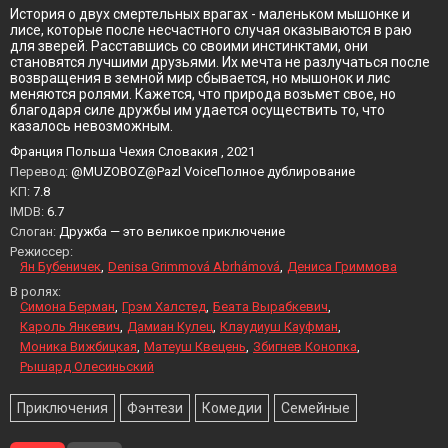
История о двух смертельных врагах - маленьком мышонке и
лисе, которые после несчастного случая оказываются в раю
для зверей. Расставшись со своими инстинктами, они
становятся лучшими друзьями. Их мечта не разлучаться после
возвращения в земной мир сбывается, но мышонок и лис
меняются ролями. Кажется, что природа возьмет свое, но
благодаря силе дружбы им удается осуществить то, что
казалось невозможным.
Франция Польша Чехия Словакия , 2021
Перевод:
@MUZOBOZ@Pazl VoiceПолное дублирование
KП:
7.8
IMDB:
6.7
Слоган:
Дружба — это великое приключение
Режиссер:
Ян Бубеничек
Denisa Grimmová Abrhámová
Дениса Гриммова
В ролях:
Симона Берман
Грэм Халстед
Беата Вырабкевич
Кароль Янкевич
Дамиан Кулец
Клаудиуш Кауфман
Моника Вижбицкая
Матеуш Квецень
Збигнев Конопка
Рышард Олесиньский
Приключения
Фэнтези
Комедии
Семейные