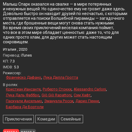
Малыш Спарк оказался на свалке — в мире потерянных
и ненужных вещей. Но одиночество ему не грозит даже здесь.
Довольно быстро он находит друзей по несчастью, с которыми
отправляется на поиски Волшебной пирамиды — загадочного
места, где брошенные вещи могут снова стать нужными.
Во время своих приключений веселая компания поймет,
что все в этом мире обладает ценностью: даже то, что для
одних просто хлам, для других может стать настоящим
сокровищем.
Италия , 2020
Перевод:
iTunes
KП:
7.3
IMDB:
5.3
Режиссер:
Франческо Дафано
Лука Делла Гротта
В ролях:
Кристиан Иансанте
Роберто Стокки
Alessandro Carloni
Лука Даль Фаббро
Giò Giò Rapattoni
Сэм Хафт
Паскуале Ансельмо
Эмануэла Росси
Дарио Пенне
Барбара Де Бортоли
Приключения
Комедии
Семейные