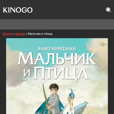
Kinogo
»
Аниме
» Мальчик и птица