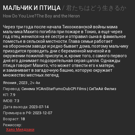
МАЛЬЧИК И ПТИЦА
/ 君たちはどう生きるか
How Do You Live?The Boy and the Heron
Через три года после начала Тихоокеанской войны мама
мальчика Махито погибла при пожаре в Токио, а ещё через
год отец женился на её сестре и отправил сына в фамильное
поместье в сельской местности. Глава семьи работает
на оборонном заводе и редко бывает дома, поэтому мальчику
приходится проводить дни с беременной мачехой и в
окружении пожилой прислуги, и, кроме того, с самого первого
дня его донимает подозрительная серая цапля. Однажды
птица говорит Махито, что может отвести его к матери,
и заманивает в загадочную башню, которую окружает
множество местных легенд.
Япония , 2023 ,
2ч 4м
Перевод:
Синема УСAniStarFumoDubCPI Films | СиПиАй Филмз
KП:
7.9
IMDB:
7.3
Дата выхода:
2023-07-14
Премьера в РФ:
2023-12-07
Возраст:
18
Режиссер:
Хаяо Миядзаки