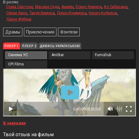
В ролях:
Сома Сантоки
Масаки Суда
Аимён
Ёсино Кимура
Ко Сибасаки
Сёхэи Хино
Такуя Кимура
Дзюн Кунимура
Каору Кобаяси
Дзюн Фубуки
Драмы
Приключения
Фэнтези
ПЛЕЕР 1
ПЛЕЕР 2
ДИВИСЬ УКРАЇНСЬКОЮ
Синема УС
AniStar
FumoDub
CPI Films
В закладки
Твой отзыв на фильм