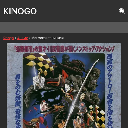
Kinogo
»
Аниме
» Манускрипт ниндзя