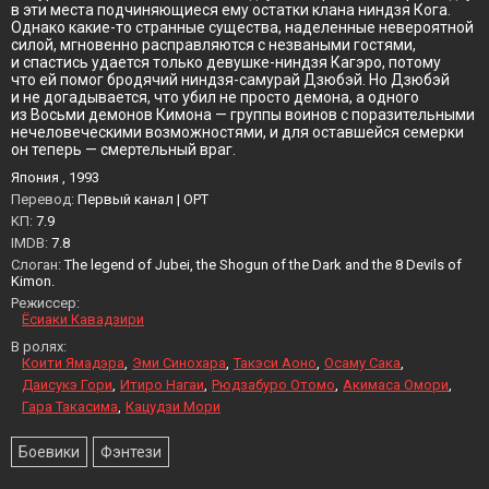
в эти места подчиняющиеся ему остатки клана ниндзя Кога.
Однако какие-то странные существа, наделенные невероятной
силой, мгновенно расправляются с незваными гостями,
и спастись удается только девушке-ниндзя Кагэро, потому
что ей помог бродячий ниндзя-самурай Дзюбэй. Но Дзюбэй
и не догадывается, что убил не просто демона, а одного
из Восьми демонов Кимона — группы воинов с поразительными
нечеловеческими возможностями, и для оставшейся семерки
он теперь — смертельный враг.
Япония , 1993
Перевод:
Первый канал | ОРТ
KП:
7.9
IMDB:
7.8
Слоган:
The legend of Jubei, the Shogun of the Dark and the 8 Devils of
Kimon.
Режиссер:
Ёсиаки Кавадзири
В ролях:
Коити Ямадэра
Эми Синохара
Такэси Аоно
Осаму Сака
Даисукэ Гори
Итиро Нагаи
Рюдзабуро Отомо
Акимаса Омори
Гара Такасима
Кацудзи Мори
Боевики
Фэнтези